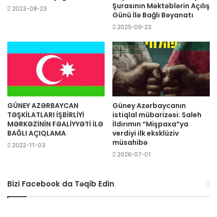
Şurasının Məktəblərin Açılış
2023-08-23
Günü İlə Bağlı Bəyanatı
2025-09-23
GÜNEY AZƏRBAYCAN
Güney Azərbaycanın
TƏŞKİLATLARI İŞBİRLİYİ
istiqlal mübarizəsi: Saleh
MƏRKƏZİNİN FƏALİYYƏTİ İLƏ
İldırımın “Mişpaxa”ya
BAĞLI AÇIQLAMA
verdiyi ilk eksklüziv
müsahibə
2022-11-03
2026-07-01
Bizi Facebook da Təqib Edin