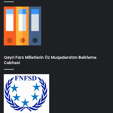
Qeyri Fars Millətlərin Öz Muqədəratını Bəlirləmə
Cəbhəsi