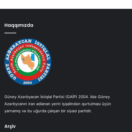
Haqqımızda
Güney Azərbyacan İstiqlal Partisi (GAİP) 2004. ildə Güney
Azərbycanın iran adlanan yerin işqalindən qurtulması üçün
yarnamış və bu uğurda çalışan bir siyasi partidir.
Arşiv