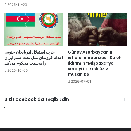
2025-11-23
حزب استقلال آذربایجان جنوبی
Güney Azərbaycanın
اعدام فرزندان ملل تحت ستم ایران
istiqlal mübarizəsi: Saleh
را به‌شدت محکوم می‌کند
İldırımın “Mişpaxa”ya
verdiyi ilk eksklüziv
2025-10-05
müsahibə
2026-07-01
Bizi Facebook da Təqib Edin