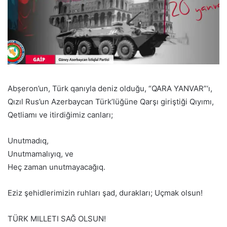
Abșeron’un, Türk qanıyla deniz olduğu, “QARA YANVAR”‘ı,
Qızıl Rus’un Azerbaycan Türk’lüğüne Qarşı giriştiği Qıyımı,
Qetliamı ve itirdiğimiz canları;
Unutmadıq,
Unutmamalıyıq, ve
Heç zaman unutmayacağıq.
Eziz şehidlerimizin ruhları şad, durakları; Uçmak olsun!
TÜRK MILLETI SAĞ OLSUN!