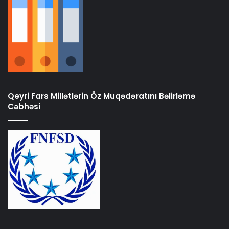
Qeyri Fars Millətlərin Öz Muqədəratını Bəlirləmə
Cəbhəsi