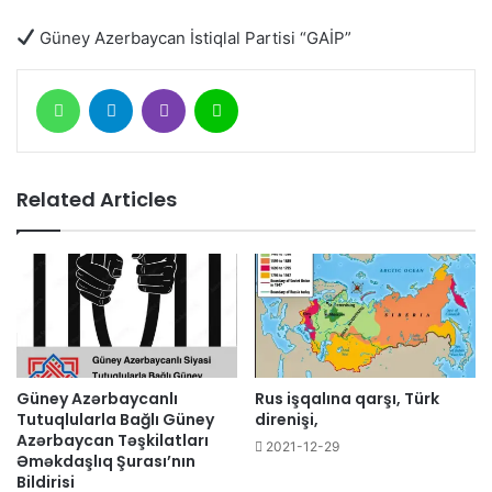
Güney Azerbaycan İstiqlal Partisi “GAİP”
WhatsApp
Telegram
Viber
Line
Related Articles
Güney Azərbaycanlı
Rus işqalına qarşı, Türk
Tutuqlularla Bağlı Güney
direnişi,
Azərbaycan Təşkilatları
2021-12-29
Əməkdaşlıq Şurası’nın
Bildirisi