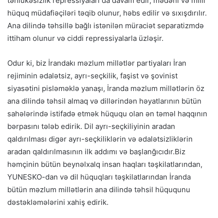
təhlükəsizlik repressiyaları da davam edir, mədəni və milli
hüquq müdafiəçiləri təqib olunur, həbs edilir və sıxışdırılır.
Ana dilində təhsillə bağlı istənilən müraciət separatizmdə
ittiham olunur və ciddi repressiyalarla üzləşir.
Odur ki, biz İrandakı məzlum millətlər partiyaları İran
rejiminin ədalətsiz, ayrı-seçkilik, faşist və şovinist
siyasətini pisləməklə yanaşı, İranda məzlum millətlərin öz
ana dilində təhsil almaq və dillərindən həyatlarının bütün
sahələrində istifadə etmək hüququ olan ən təməl haqqının
bərpasını tələb edirik. Dil ayrı-seçkiliyinin aradan
qaldırılması digər ayrı-seçkiliklərin və ədalətsizliklərin
aradan qaldırılmasının ilk addımı və başlanğıcıdır.Biz
həmçinin bütün beynəlxalq insan haqları təşkilatlarından,
YUNESKO-dan və dil hüquqları təşkilatlarından İranda
bütün məzlum millətlərin ana dilində təhsil hüququnu
dəstəkləmələrini xahiş edirik.