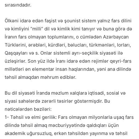
sırasındadır.
Ölkəni idarə edən faşist və şounist sistem yalnız fars dilini
və kimliyini “milli” dil və kimlik kimi tanıyır və buna görə də
İranın fars olmayan toplumlarını, o cümlədən Azərbaycan
Türklərini, ərəbləri, kürdləri, bəlucları, türkmənləri, lorları,
Qaşqayları və s. Onlar sistemli ayrı-seçkilik siyasəti ilə
üzləşirlər. Son yüz ildə İranı idarə edən rejimlər qeyri-fars
millətləri ən elementar insan haqlarından, yəni ana dilində
təhsil almaqdan məhrum ediblər.
Bu dil siyasəti İranda məzlum xalqlara iqtisadi, sosial və
siyasi sahələrdə zərərli təsirlər göstərmişdir. Bu
nəticələrdən bəziləri:
1- Təhsil və elmi gerilik: Fars olmayan milyonlarla uşaq fars
dilində təhsil almaq məcburiyyətində qaldıqları üçün
akademik uğursuzluq, erkən təhsildən yayınma və təhsil