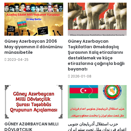
Güney Azerbaycan 2006
Güney Azərbaycan
May qiyamının il dönümünu
Təşkilatları Əməkdaşlıq
münasibetile
Şurasının Xalq etirazlarını
dəstəkləmək və küçə
2023-04-25
etirazlarına çağırışla bağlı
bəyanatı
2026-01-08
GÜNEY AZƏRBAYCAN MILLI
حزب استقلال آذربایجان جنوبی
DÖVLƏTÇILIK
اعدام فرزندان ملل تحت ستم ایران