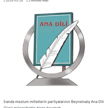
2025-02-20
2 minutes read
İranda məzlum millətlərin partiyalarının Beynəlxalq Ana Dili
Günü münasibətilə birgə bəyanatı.