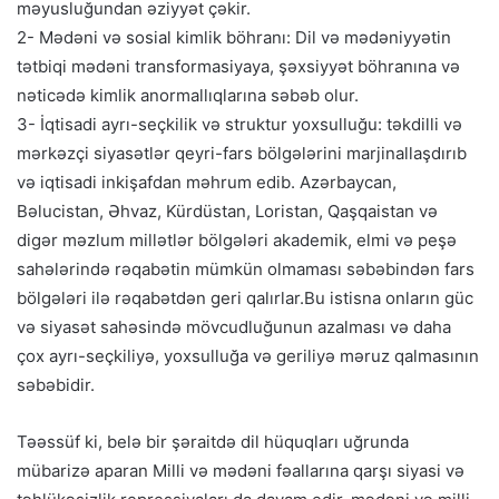
məyusluğundan əziyyət çəkir.
2- Mədəni və sosial kimlik böhranı: Dil və mədəniyyətin
tətbiqi mədəni transformasiyaya, şəxsiyyət böhranına və
nəticədə kimlik anormallıqlarına səbəb olur.
3- İqtisadi ayrı-seçkilik və struktur yoxsulluğu: təkdilli və
mərkəzçi siyasətlər qeyri-fars bölgələrini marjinallaşdırıb
və iqtisadi inkişafdan məhrum edib. Azərbaycan,
Bəlucistan, Əhvaz, Kürdüstan, Loristan, Qaşqaistan və
digər məzlum millətlər bölgələri akademik, elmi və peşə
sahələrində rəqabətin mümkün olmaması səbəbindən fars
bölgələri ilə rəqabətdən geri qalırlar.Bu istisna onların güc
və siyasət sahəsində mövcudluğunun azalması və daha
çox ayrı-seçkiliyə, yoxsulluğa və geriliyə məruz qalmasının
səbəbidir.
Təəssüf ki, belə bir şəraitdə dil hüquqları uğrunda
mübarizə aparan Milli və mədəni fəallarına qarşı siyasi və