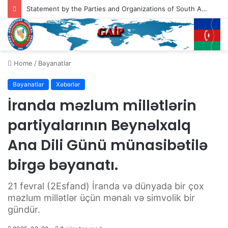
Statement by the Parties and Organizations of South Azerbaijan Addressed to the President of the United States of America, Mr. Donald Trump
Home
/
Bəyanatlar
Bəyanatlar
Xəbərlər
İranda məzlum millətlərin
partiyalarının Beynəlxalq
Ana Dili Günü münasibətilə
birgə bəyanatı.
21 fevral (2Esfand) İranda və dünyada bir çox
məzlum millətlər üçün mənalı və simvolik bir
gündür.