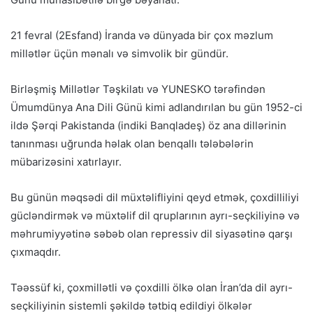
21 fevral (2Esfand) İranda və dünyada bir çox məzlum
millətlər üçün mənalı və simvolik bir gündür.
Birləşmiş Millətlər Təşkilatı və YUNESKO tərəfindən
Ümumdünya Ana Dili Günü kimi adlandırılan bu gün 1952-ci
ildə Şərqi Pakistanda (indiki Banqladeş) öz ana dillərinin
tanınması uğrunda həlak olan benqallı tələbələrin
mübarizəsini xatırlayır.
Bu günün məqsədi dil müxtəlifliyini qeyd etmək, çoxdilliliyi
gücləndirmək və müxtəlif dil qruplarının ayrı-seçkiliyinə və
məhrumiyyətinə səbəb olan repressiv dil siyasətinə qarşı
çıxmaqdır.
Təəssüf ki, çoxmillətli və çoxdilli ölkə olan İran’da dil ayrı-
seçkiliyinin sistemli şəkildə tətbiq edildiyi ölkələr