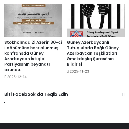
Stokholmda 21 Azərin 80-ci
Güney Azərbaycanlı
ildönümünə həsr olunmuş
Tutuqlularla Bağlı Güney
konfransda Güney
Azərbaycan Təşkilatları
Azərbaycan İstiqlal
Əməkdaşlıq Şurası’nın
Partiyasının bəyanatı
Bildirisi
oxundu.
2025-11-23
2025-12-14
Bizi Facebook da Təqib Edin