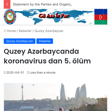
Statement by the Parties and Organizations of South Azerbaijan Addressed to the President of the United States of America, Mr. Donald Trump
Home
/
Xəbərlər
/
Quzey Azərbaycan
Quzey Azərbaycan
Xəbərlər
Quzey Azərbaycanda
koronavirus dan 5. ölüm
2020-04-01
Less than a minute