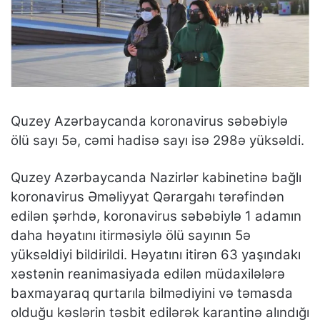
Quzey Azərbaycanda koronavirus səbəbiylə
ölü sayı 5ə, cəmi hadisə sayı isə 298ə yüksəldi.
Quzey Azərbaycanda Nazirlər kabinetinə bağlı
koronavirus Əməliyyat Qərargahı tərəfindən
edilən şərhdə, koronavirus səbəbiylə 1 adamın
daha həyatını itirməsiylə ölü sayının 5ə
yüksəldiyi bildirildi. Həyatını itirən 63 yaşındakı
xəstənin reanimasiyada edilən müdaxilələrə
baxmayaraq qurtarıla bilmədiyini və təmasda
olduğu kəslərin təsbit edilərək karantinə alındığı