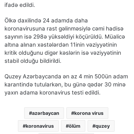
ifadə edildi.
Ölkə daxilində 24 adamda daha
koronavirusuna rast gəlinməsiylə cəmi hadisə
sayının isə 298ə yüksəldiyi köçürüldü. Müalicə
altına alınan xəstələrdən 11inin vəziyyətinin
kritik olduğunu digər kəslərin isə vəziyyətinin
stabil olduğu bildirildi.
Quzey Azərbaycanda ən az 4 min 500ün adam
karantində tutularkən, bu günə qədər 30 minə
yaxın adama koronavirus testi edildi.
azərbaycan
korona virus
koronavirus
ölüm
quzey