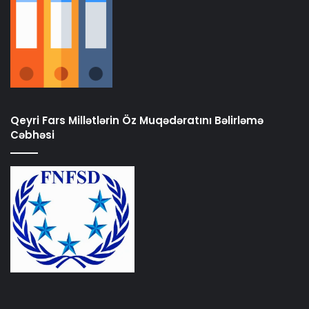
Qeyri Fars Millətlərin Öz Muqədəratını Bəlirləmə
Cəbhəsi