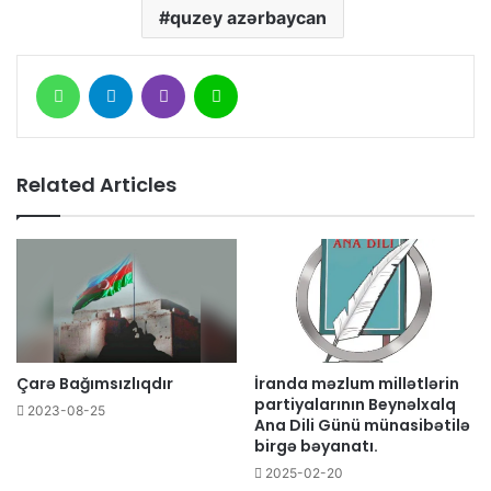
quzey azərbaycan
WhatsApp
Telegram
Viber
Line
Related Articles
Çarə Bağımsızlıqdır
İranda məzlum millətlərin
partiyalarının Beynəlxalq
2023-08-25
Ana Dili Günü münasibətilə
birgə bəyanatı.
2025-02-20