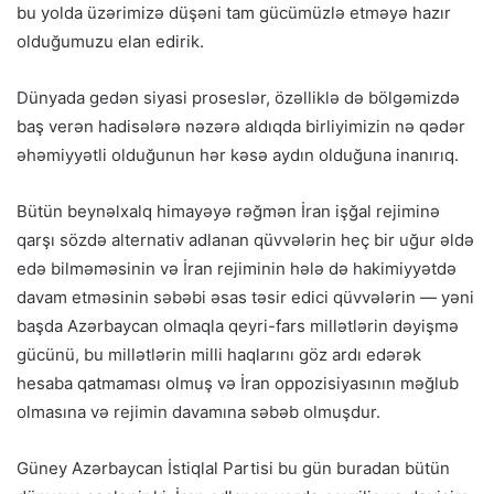
bu yolda üzərimizə düşəni tam gücümüzlə etməyə hazır
olduğumuzu elan edirik.
Dünyada gedən siyasi proseslər, özəlliklə də bölgəmizdə
baş verən hadisələrə nəzərə aldıqda birliyimizin nə qədər
əhəmiyyətli olduğunun hər kəsə aydın olduğuna inanırıq.
Bütün beynəlxalq himayəyə rəğmən İran işğal rejiminə
qarşı sözdə alternativ adlanan qüvvələrin heç bir uğur əldə
edə bilməməsinin və İran rejiminin hələ də hakimiyyətdə
davam etməsinin səbəbi əsas təsir edici qüvvələrin — yəni
başda Azərbaycan olmaqla qeyri-fars millətlərin dəyişmə
gücünü, bu millətlərin milli haqlarını göz ardı edərək
hesaba qatmaması olmuş və İran oppozisiyasının məğlub
olmasına və rejimin davamına səbəb olmuşdur.
Güney Azərbaycan İstiqlal Partisi bu gün buradan bütün