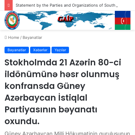
Statement by the Parties and Organizations of South Azerbaijan Addressed to the President of the United States of America, Mr. Donald Trump
Home
/
Bəyanatlar
Bəyanatlar
Xəbərlər
Yazılar
Stokholmda 21 Azərin 80-ci
ildönümünə həsr olunmuş
konfransda Güney
Azərbaycan İstiqlal
Partiyasının bəyanatı
oxundu.
Güney Azərbaycan Milli Hökumətinin quruluşunun