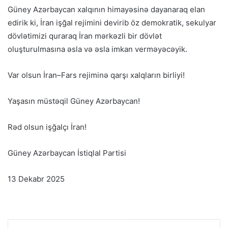
Güney Azərbaycan xalqının himayəsinə dayanaraq elan
edirik ki, İran işğal rejimini devirib öz demokratik, sekulyar
dövlətimizi quraraq İran mərkəzli bir dövlət
oluşturulmasına əsla və əsla imkan verməyəcəyik.
Var olsun İran–Fars rejiminə qarşı xalqların birliyi!
Yaşasın müstəqil Güney Azərbaycan!
Rəd olsun işğalçı İran!
Güney Azərbaycan İstiqlal Partisi
13 Dekabr 2025