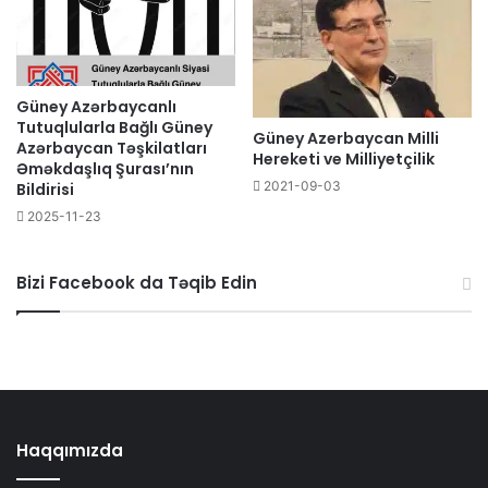
Güney Azərbaycanlı
Tutuqlularla Bağlı Güney
Güney Azerbaycan Milli
Azərbaycan Təşkilatları
Hereketi ve Milliyetçilik
Əməkdaşlıq Şurası’nın
2021-09-03
Bildirisi
2025-11-23
Bizi Facebook da Təqib Edin
Haqqımızda