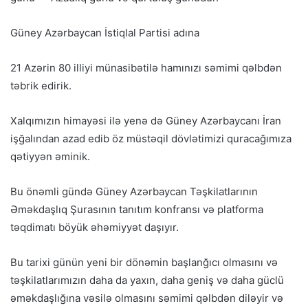
Güney Azərbaycan İstiqlal Partisi adına
21 Azərin 80 illiyi münasibətilə hamınızı səmimi qəlbdən
təbrik edirik.
Xalqımızın himayəsi ilə yenə də Güney Azərbaycanı İran
işğalından azad edib öz müstəqil dövlətimizi quracağımıza
qətiyyən əminik.
Bu önəmli gündə Güney Azərbaycan Təşkilatlarının
Əməkdaşlıq Şurasının tanıtım konfransı və platforma
təqdimatı böyük əhəmiyyət daşıyır.
Bu tarixi günün yeni bir dönəmin başlanğıcı olmasını və
təşkilatlarımızın daha da yaxın, daha geniş və daha güclü
əməkdaşlığına vəsilə olmasını səmimi qəlbdən diləyir və