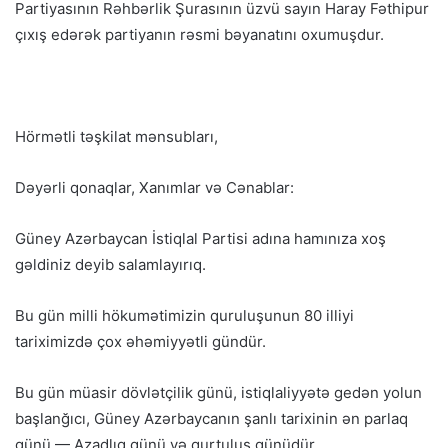
Partiyasının Rəhbərlik Şurasının üzvü sayın Haray Fəthipur
çıxış edərək partiyanın rəsmi bəyanatını oxumuşdur.
Hörmətli təşkilat mənsubları,
Dəyərli qonaqlar, Xanımlar və Cənablar:
Güney Azərbaycan İstiqlal Partisi adına hamınıza xoş
gəldiniz deyib salamlayırıq.
Bu gün milli hökumətimizin quruluşunun 80 illiyi
tariximizdə çox əhəmiyyətli gündür.
Bu gün müasir dövlətçilik günü, istiqlaliyyətə gedən yolun
başlanğıcı, Güney Azərbaycanın şanlı tarixinin ən parlaq
günü — Azadlıq günü və qurtuluş günüdür.