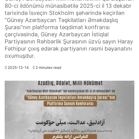
80-ci ildönümü münasibətilə 2025-ci il 13 dekabr
tarixində İsveçin Stokholm şəhərində keçirilən
“Güney Azərbaycan Təşkilatları Əməkdaşlıq
Şurası”nın platforma təqdimat konfransı
çərçivəsində, Güney Azərbaycan İstiqlal
Partiyasının Rəhbərlik Şurasının üzvü sayın Haray
Fəthipur çıxış edərək partiyanın rəsmi bəyanatını
oxumuşdur.
2025-12-14
2 minutes read