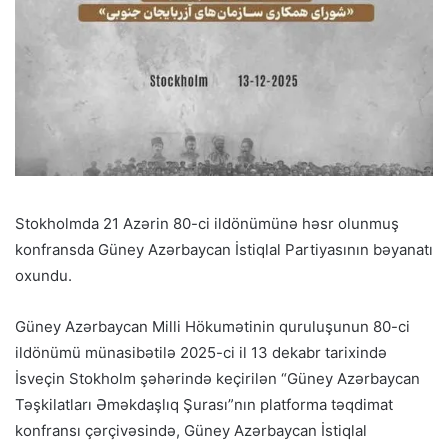
Stokholmda 21 Azərin 80-ci ildönümünə həsr olunmuş
konfransda Güney Azərbaycan İstiqlal Partiyasının bəyanatı
oxundu.
Güney Azərbaycan Milli Hökumətinin quruluşunun 80-ci
ildönümü münasibətilə 2025-ci il 13 dekabr tarixində
İsveçin Stokholm şəhərində keçirilən “Güney Azərbaycan
Təşkilatları Əməkdaşlıq Şurası”nın platforma təqdimat
konfransı çərçivəsində, Güney Azərbaycan İstiqlal