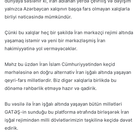
dünyaya səslənir ki, İran adlanan yerdə çevriliş və dəyişim
yalnızca Azərbaycan xalqının başqa fars olmayan xalqlarla
birliyi nəticəsində mümkündür.
Çünki bu xalqlar heç bir şəkildə İran mərkəzçi rejimi altında
yaşamaq istəmir və yeni bir mərkəzləşmiş İran
hakimiyyətinə yol verməyəcəklər.
Məhz bu üzdən İran İslam Cümhuriyyətindən keçid
mərhələsinə ən doğru alternativ İran işğalı altında yaşayan
qeyri-fars millətlərdir. Biz digər xalqlarla birlikdə bu
dönəmə rəhbərlik etməyə hazır və qadirik.
Bu vəsilə ilə İran işğalı altında yaşayan bütün millətləri
GATƏŞ-in sunduğu bu platforma ətrafında birləşərək İran
işğal rejimindən milli dövlətlərimizin təşkilinə keçidə dəvət
edirik.