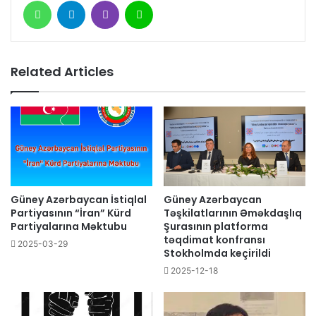
WhatsApp
Telegram
Viber
Line
Related Articles
Güney Azərbaycan İstiqlal
Güney Azərbaycan
Partiyasının “İran” Kürd
Təşkilatlarının Əməkdaşlıq
Partiyalarına Məktubu
Şurasının platforma
təqdimat konfransı
2025-03-29
Stokholmda keçirildi
2025-12-18