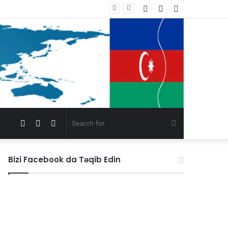
Log
Random
Sidebar
Statement by the Parties and Organizations of South Azerbaijan Addressed to the President of the United States of America, Mr. Donald Trump
In
Article
Facebook
Instagram
Switch
Search
skin
for
Bizi Facebook da Təqib Edin