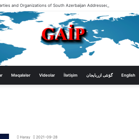
ar
Məqalələr
Videolar
İlətişim
گؤنئی ازربایجان
English
Haray
2021-09-28