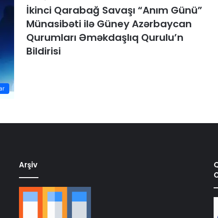
İkinci Qarabağ Savaşı “Anım Günü”
Münasibəti ilə Güney Azərbaycan
Qurumları Əməkdaşlıq Qurulu’n
Bildirisi
ar
Arşiv
Q