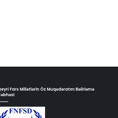
eyri Fars Millətlərin Öz Muqədəratını Bəlirləmə
Cəbhəsi