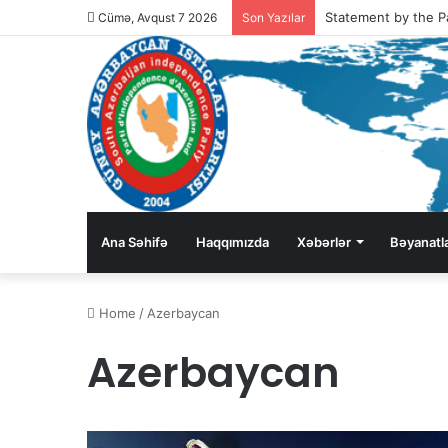
Cümə, Avqust 7 2026
Son Yazılar
Ana Səhifə
Haqqımızda
Xəbərlər
Bəyanatl
Home
/
Azerbaycan
Azerbaycan