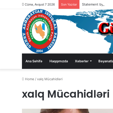
Cümə, Avqust 7 2026
Son Yazılar
Ana Səhifə
Haqqımızda
Xəbərlər
Bəyanatl
Home
/
xalq Mücahidləri
xalq Mücahidləri