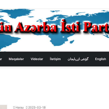
ar
Məqalələr
Videolar
İlətişim
گؤنئی ازربایجان
English
Haray
2023-03-18