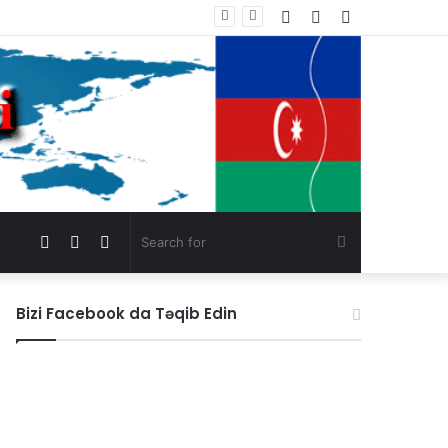
Log
Random
Sidebar
Statement by the Parties and Organizations of South Azerbaijan Addressed to the President of the United States of America, Mr. Donald Trump
In
Article
Facebook
Instagram
Switch
Search
skin
for
Bizi Facebook da Təqib Edin