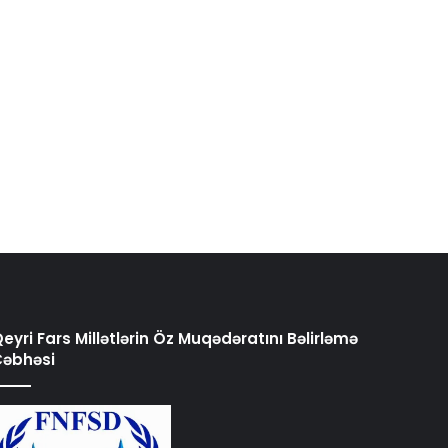
eyri Fars Millətlərin Öz Muqədəratını Bəlirləmə
Cəbhəsi