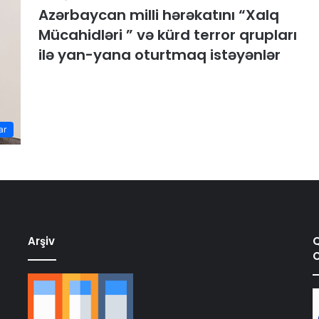
Azərbaycan milli hərəkatını “Xalq
Mücahidləri ” və kürd terror qrupları
ilə yan-yana oturtmaq istəyənlər
ar
Arşiv
Q