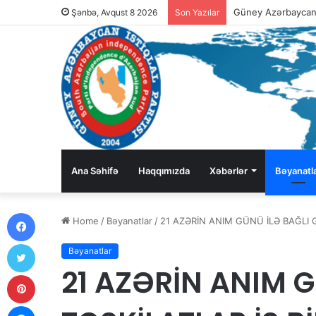
Şənbə, Avqust 8 2026
Son Yazılar
Ana Səhifə
Haqqımızda
Xəbərlər
Bəyanatl
Facebook
Home
/
Bəyanatlar
/
21 AZƏRİN ANIM GÜNÜ İLƏ BAĞLI G
Twitter
Bəyanatlar
21 AZƏRİN ANIM 
Pinterest
Messenger