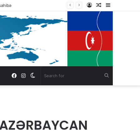
Log
Random
Sidebar
Statement by the Parties and Organizations of South Azerbaijan Addressed to the President of the United States of America, Mr. Donald Trump
In
Article
Facebook
Instagram
Switch
Search
skin
for
Y AZƏRBAYCAN