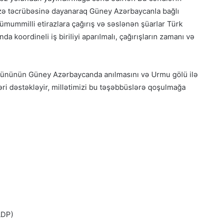
rizə təcrübəsinə dayanaraq Güney Azərbaycanla bağlı
 ümummilli etirazlara çağırış və səslənən şüarlar Türk
nda koordineli iş biriliyi aparılmalı, çağırışların zamanı və
 gününün Güney Azərbaycanda anılmasını və Urmu gölü ilə
sləri dəstəkləyir, millətimizi bu təşəbbüslərə qoşulmağa
LDP)