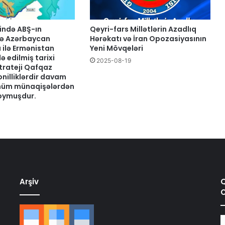
ində ABŞ-ın
Qeyri-fars Millətlərin Azadlıq
 ilə Azərbaycan
Hərəkatı və İran Opozasiyasının
 ilə Ermənistan
Yeni Mövqeləri
ə edilmiş tarixi
2025-08-19
trateji Qafqaz
nilliklərdir davam
hüm münaqişələrdən
qoymuşdur.
Arşiv
Q