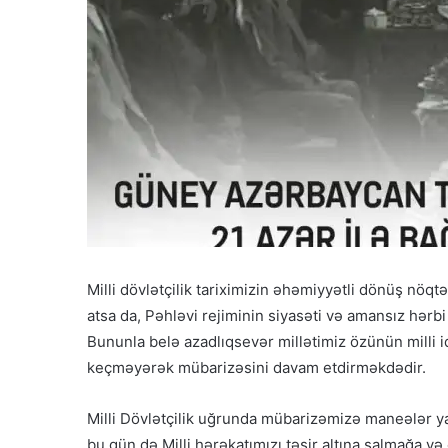
Milli dövlətçilik tariximizin əhəmiyyətli dönüş nöq
atsa da, Pəhləvi rejiminin siyasəti və amansız hərbi
Bununla belə azadlıqsevər millətimiz özünün milli 
keçməyərək mübarizəsini davam etdirməkdədir.
Milli Dövlətçilik uğrunda mübarizəmizə maneələr yar
bu gün də Milli hərəkatımızı təsir altına salmağa v