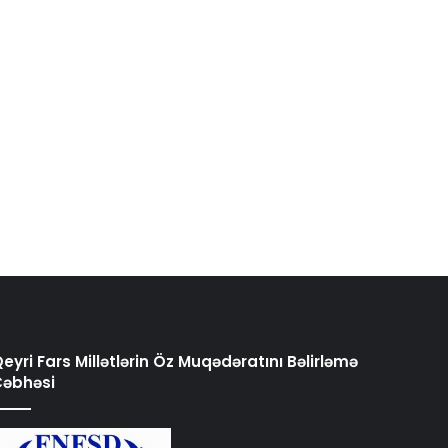
eyri Fars Millətlərin Öz Muqədəratını Bəlirləmə
Cəbhəsi