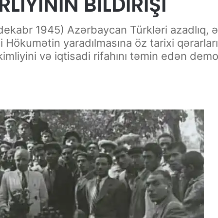
RLİYİNİN BİLDİRİŞİ
2 dekabr 1945) Azərbaycan Türkləri azadlıq, 
Hökumətin yaradılmasına öz tarixi qərarları
 kimliyini və iqtisadi rifahını təmin edən d