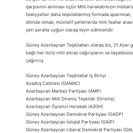
qarşısının alınması üçün Milli hərəkatımızın müba
fəaliyyətlər daha təşkilatlanmış formada aparılmalı,
dilində olmalı, müxtəlif şəhərlərdə milli fəallar arası
yeri şəraitə uyğun olaraq təyin edilməlidir.
Güney Azərbaycan Təşkilatları olaraq biz, 21 Azər
bağlı hər türlü milli etiraz cağırışlarını və təşəbbü
çağırırıq.
Güney Azərbaycan Təşkilatlar İş Birliyi
Azadlıq Cəbhəsi (GAMAC)
Azərbaycan Mərkəz Partiyası (AMP)
Azərbaycan Milli Dirəniş Təşkilatı (Dirəniş)
Azərbaycan Öyrənci Hərəkatı (AZOH)
Güney Azərbaycan Demokrat Partiyası (GADP)
Güney Azərbaycan İstiqlal Partiyası (GAİP)
Güney Azərbaycan Liberal Demokrat Partiyası (GA