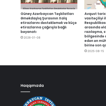
Güney Azərbaycan Təşkilatları
Avqust tarix
Əməkdaşlıq Şurasının Xalq
vasitəçiliyi
etirazlarını dəstəkləmək və küçə
Respublikası
etirazlarına çağırışla bağlı
arasında əld
bəyanatı
razılaşma, s
bölgəsində o
2026-01-08
edən ən mü
birinə son 
2025-08-15
Haqqımızda