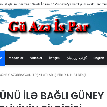
ar
Məqalələr
Videolar
İlətişim
گؤنئی ازربایجان
English
ÜNEY AZƏRBAYCAN TƏŞKİLATLAR İŞ BİRLİYİNİN BİLDİRİŞİ
GÜNÜ İLƏ BAĞLI GÜNE