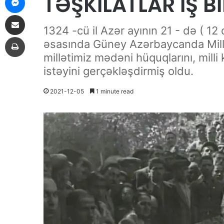
TƏŞKİLATLAR İŞ Bİ
Share via Email
1324 -cü il Azər ayının 21 - də ( 1
Print
əsasında Güney Azərbaycanda Milli 
millətimiz mədəni hüquqlarını, milli
istəyini gerçəkləşdirmiş oldu.
2021-12-05
1 minute read