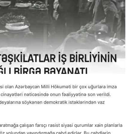
təsi olan Azərbaycan Milli Hökuməti bir çox uğurlara imza
 cinayətləri nəticəsində onun fəaliyyətinə son verildi.
ideyalarına söykənən demokratik istəklərindən vaz
atmağa çalışan farsçı rasist siyasi qurumlar xain planlarla
ə öz yolundan yayındırmağa cəhd edirlər. Bu cəhdlərin