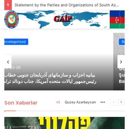
Statement by the Parties and Organizations of South Azerbaijan Addressed to the President of the United States of America, Mr. Donald Trump
Bəyanatlar
2026-03-07
Güney Azərbaycan Təşkilatları Əməkdaşlıq
Şurasının Yaranan Savaş Şərayiti İlə Bağlı
Bəyabatı
Son Xəbərlər
All
Quzey Azərbaycan
More
Previous
Nex
page
pag