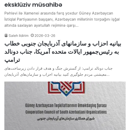
eksklüziv müsahibə
Pəhləvi ilə Xamenei arasında fərq yoxdur Güney Azərbaycan
İstiqlal Partiyasının başqanı, Azərbaycan millətinin torpağını işğal
altında saxlayan ayətullah rejiminə qarşı…
Saleh Ildirim
2026-03-26
بیانیه احزاب و سازمانهای آذربایجان جنوبی خطاب
به رئیس‌جمهور ایالات متحده آمریکا، جناب دونالد
ترامپ
جناب دونالد ترامپ: از گسترش جنگ و هدف قرار دادن زیرساخت‌های
معیشتی مردم جلوگیری کنید بیانیه احزاب و سازمان‌های آذربایجان…