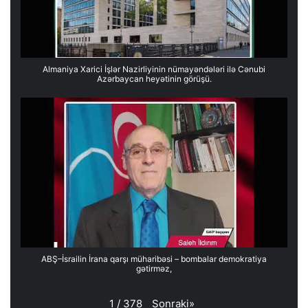
Almaniya Xarici İşlər Nazirliyinin nümayəndələri ilə Cənubi
Azərbaycan heyətinin görüşü.
ABŞ–İsrailin İrana qarşı müharibəsi – bombalar demokratiya
gətirməz,
Sonraki
»
1
/
378