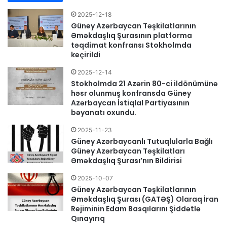
2025-12-18
Güney Azərbaycan Təşkilatlarının
Əməkdaşlıq Şurasının platforma
təqdimat konfransı Stokholmda
keçirildi
2025-12-14
Stokholmda 21 Azərin 80-ci ildönümünə
həsr olunmuş konfransda Güney
Azərbaycan İstiqlal Partiyasının
bəyanatı oxundu.
2025-11-23
Güney Azərbaycanlı Tutuqlularla Bağlı
Güney Azərbaycan Təşkilatları
Əməkdaşlıq Şurası’nın Bildirisi
2025-10-07
Güney Azərbaycan Təşkilatlarının
Əməkdaşlıq Şurası (GATƏŞ) Olaraq İran
Rejiminin Edam Basqılarını Şiddətlə
Qınayırıq