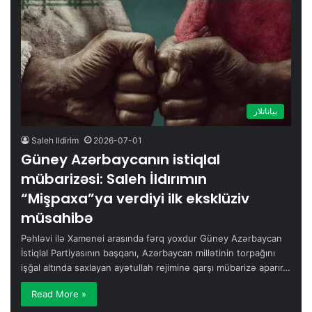
بیاناتلار
Saleh Ildirim
2026-07-01
Güney Azərbaycanın istiqlal
mübarizəsi: Saleh İldırımın
“Mişpaxa”ya verdiyi ilk eksklüziv
müsahibə
Pəhləvi ilə Xamenei arasında fərq yoxdur Güney Azərbaycan
İstiqlal Partiyasının başqanı, Azərbaycan millətinin torpağını
işğal altında saxlayan ayətullah rejiminə qarşı mübarizə aparır…
Read More »