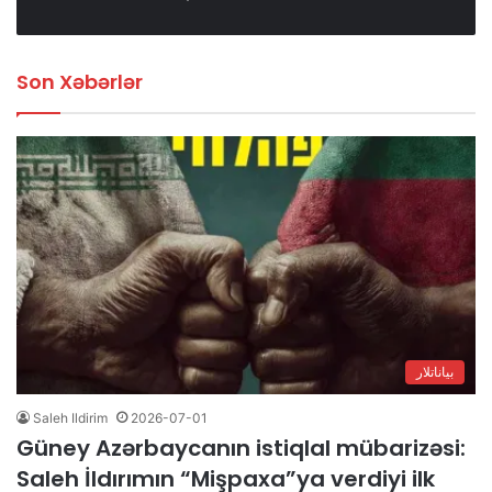
Son Xəbərlər
بیاناتلار
Saleh Ildirim
2026-07-01
Güney Azərbaycanın istiqlal mübarizəsi:
Saleh İldırımın “Mişpaxa”ya verdiyi ilk