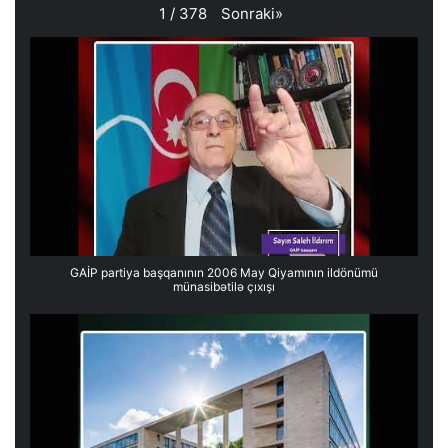
Sonraki
»
1
/
378
GAİP partiya başqanının 2006 May Qiyamının ildönümü
münasibətilə çıxışı