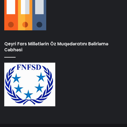
Qeyri Fars Millətlərin Öz Muqədəratını Bəlirləmə
Cəbhəsi