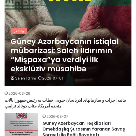
بیاناتلار
Güney Azərbaycanın istiqlal
mübarizəsi: Saleh İldırımın
“Mişpaxa”ya verdiyi ilk
eksklüziv müsahibə
Saleh Ildirim
2026-07-01
2026-03-26
بیانیه احزاب و سازمانهای آذربایجان جنوبی خطاب به رئیس‌جمهور ایالات
متحده آمریکا، جناب دونالد ترامپ
2026-03-07
Güney Azərbaycan Təşkilatları
Əməkdaşlıq Şurasının Yaranan Savaş
Şərayiti İlə Bağlı Bəyabatı