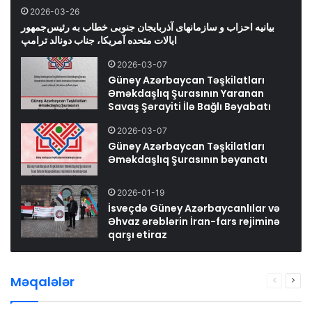
2026-03-26
بیانیه احزاب و سازمانهای آذربایجان جنوبی خطاب به رئیس‌جمهور
ایالات متحده آمریکا، جناب دونالد ترامپ
2026-03-07
Güney Azərbaycan Təşkilatları
Əməkdaşlıq Şurasının Yaranan
Savaş Şərayiti İlə Bağlı Bəyabatı
2026-03-07
Güney Azərbaycan Təşkilatları
Əməkdaşlıq Şurasının bəyanatı
2026-01-19
İsveçdə Güney Azərbaycanlılar və
Əhvaz ərəblərin İran-fars rejiminə
qarşı etiraz
Məqalələr
Previous
Nex
page
pag