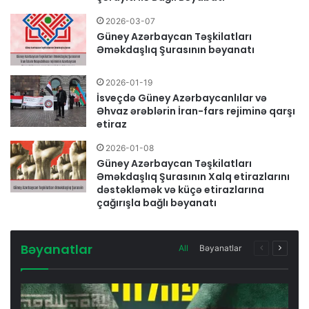
2026-03-07
Güney Azərbaycan Təşkilatları
Əməkdaşlıq Şurasının bəyanatı
2026-01-19
İsveçdə Güney Azərbaycanlılar və
Əhvaz ərəblərin İran-fars rejiminə qarşı
etiraz
2026-01-08
Güney Azərbaycan Təşkilatları
Əməkdaşlıq Şurasının Xalq etirazlarını
dəstəkləmək və küçə etirazlarına
çağırışla bağlı bəyanatı
Bəyanatlar
All
Bəyanatlar
Previous
Next
page
page