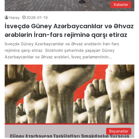
Xəbərlər
Haray
2026-01-19
İsveçdə Güney Azərbaycanlılar və Əhvaz
ərəblərin İran-fars rejiminə qarşı etiraz
İsveçdə Güney Azərbaycanlılar və Əhvaz ərəblərin İran-fars
rejiminə qarşı etiraz Stokholm şəhərində yaşayan Güney
Azərbaycanlılar və Əhvaz ərəbləri, İsveç parlamentinin…
Bəyanatlar