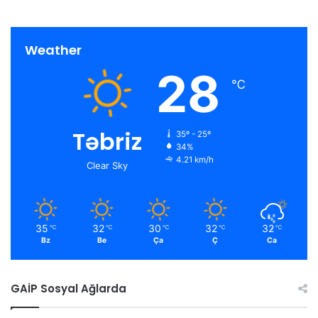
Weather
28
℃
Təbriz
35º - 25º
34%
4.21 km/h
Clear Sky
35
32
30
32
32
℃
℃
℃
℃
℃
Bz
Be
Ça
Ç
Ca
GAİP Sosyal Ağlarda