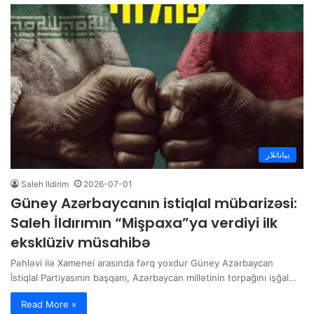
بیاناتلار
Saleh Ildirim
2026-07-01
Güney Azərbaycanın istiqlal mübarizəsi:
Saleh İldırımın “Mişpaxa”ya verdiyi ilk
eksklüziv müsahibə
Pəhləvi ilə Xamenei arasında fərq yoxdur Güney Azərbaycan
İstiqlal Partiyasının başqanı, Azərbaycan millətinin torpağını işğal…
Read More »