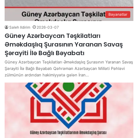
Bəyanatlar
Saleh Ildirim
2026-03-07
Güney Azərbaycan Təşkilatları
Əməkdaşlıq Şurasının Yaranan Savaş
Şərayiti İlə Bağlı Bəyabatı
Güney Azərbaycan Təşkilatları Əməkdaşlıq Şurasının Yaranan Savaş
Şərayiti İlə Bağlı Bəyabatı Qəhrəman Azərbaycan Milləti Pəhləvi
zülmünün ardından hakimiyyətə gələn İran…