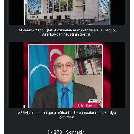
Almaniya Xarici İşlər Nazirliyinin nümayəndələri ilə Cənubi
Azərbaycan heyətinin görüşü.
ABŞ–İsrailin İrana qarşı müharibəsi – bombalar demokratiya
gətirməz,
Sonraki
»
1
/
378