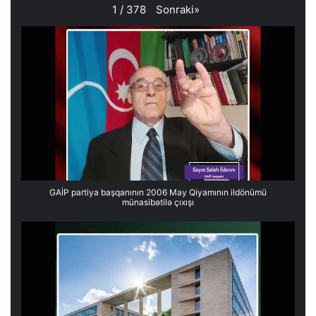
Sonraki
»
1
/
378
GAİP partiya başqanının 2006 May Qiyamının ildönümü
münasibətilə çıxışı