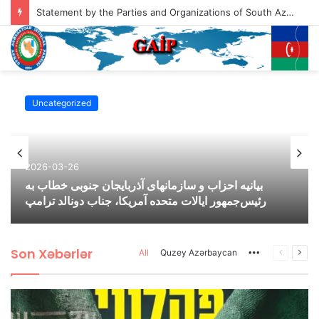
Statement by the Parties and Organizations of South Azerbaijan Addressed to the President of the United States of America, Mr. Donald Trump
Bəyanatlar
2026-03-07
Güney Azərbaycan Təşkilatları Əməkdaşlıq
Şurasının Yaranan Savaş Şərayiti İlə Bağlı
Bəyabatı
Son Xəbərlər
All
Quzey Azərbaycan
More
Previous
Nex
page
pag