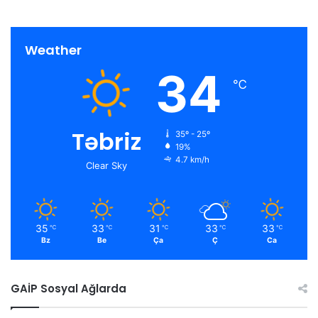
Weather
34
℃
Təbriz
35º - 25º
19%
4.7 km/h
Clear Sky
35
33
31
33
33
℃
℃
℃
℃
℃
Bz
Be
Ça
Ç
Ca
GAİP Sosyal Ağlarda