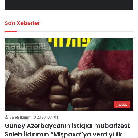
Son Xəbərlər
بیاناتلار
Saleh Ildirim
2026-07-01
Güney Azərbaycanın istiqlal mübarizəsi:
Saleh İldırımın “Mişpaxa”ya verdiyi ilk