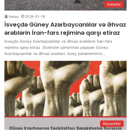
Xəbərlər
Haray
2026-01-19
İsveçdə Güney Azərbaycanlılar və Əhvaz
ərəblərin İran-fars rejiminə qarşı etiraz
İsveçdə Güney Azərbaycanlılar və Əhvaz ərəblərin İran-fars
rejiminə qarşı etiraz Stokholm şəhərində yaşayan Güney
Azərbaycanlılar və Əhvaz ərəbləri, İsveç parlamentinin…
Bəyanatlar