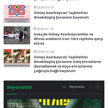
2026-03-07
Güney Azərbaycan Təşkilatları
Əməkdaşlıq Şurasının bəyanatı
2026-01-19
İsveçdə Güney Azərbaycanlılar və
Əhvaz ərəblərin İran-fars rejiminə qarşı
etiraz
2026-01-08
Güney Azərbaycan Təşkilatları
Əməkdaşlıq Şurasının Xalq etirazlarını
dəstəkləmək və küçə etirazlarına
çağırışla bağlı bəyanatı
Bəyanatlar
All
Bəyanatlar
Previous
Next
page
page