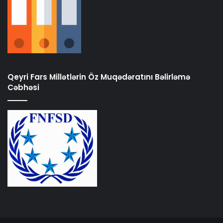
Qeyri Fars Millətlərin Öz Muqədəratını Bəlirləmə
Cəbhəsi