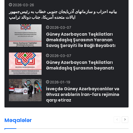
2026-03-26
بیانیه احزاب و سازمانهای آذربایجان جنوبی خطاب به رئیس‌جمهور
ایالات متحده آمریکا، جناب دونالد ترامپ
2026-03-07
Güney Azərbaycan Təşkilatları
Əməkdaşlıq Şurasının Yaranan
Savaş Şərayiti İlə Bağlı Bəyabatı
2026-03-07
Güney Azərbaycan Təşkilatları
Əməkdaşlıq Şurasının bəyanatı
2026-01-19
İsveçdə Güney Azərbaycanlılar və
Əhvaz ərəblərin İran-fars rejiminə
qarşı etiraz
Məqalələr
Previous
Nex
page
pag