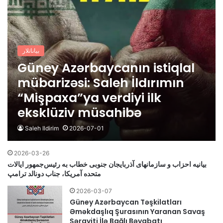
بیاناتلار
Güney Azərbaycanın istiqlal
mübarizəsi: Saleh İldırımın
“Mişpaxa”ya verdiyi ilk
eksklüziv müsahibə
Saleh Ildirim
2026-07-01
2026-03-26
بیانیه احزاب و سازمانهای آذربایجان جنوبی خطاب به رئیس‌جمهور ایالات
متحده آمریکا، جناب دونالد ترامپ
2026-03-07
Güney Azərbaycan Təşkilatları
Əməkdaşlıq Şurasının Yaranan Savaş
Şərayiti İlə Bağlı Bəyabatı