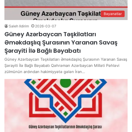
Bəyanatlar
Saleh Ildirim
2026-03-07
Güney Azərbaycan Təşkilatları
Əməkdaşlıq Şurasının Yaranan Savaş
Şərayiti İlə Bağlı Bəyabatı
Güney Azərbaycan Təşkilatları Əməkdaşlıq Şurasının Yaranan Savaş
Şərayiti İlə Bağlı Bəyabatı Qəhrəman Azərbaycan Milləti Pəhləvi
zülmünün ardından hakimiyyətə gələn İran…