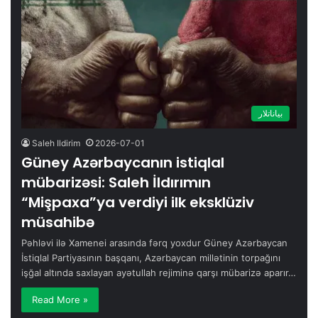
بیاناتلار
Saleh Ildirim
2026-07-01
Güney Azərbaycanın istiqlal
mübarizəsi: Saleh İldırımın
“Mişpaxa”ya verdiyi ilk eksklüziv
müsahibə
Pəhləvi ilə Xamenei arasında fərq yoxdur Güney Azərbaycan
İstiqlal Partiyasının başqanı, Azərbaycan millətinin torpağını
işğal altında saxlayan ayətullah rejiminə qarşı mübarizə aparır…
Read More »