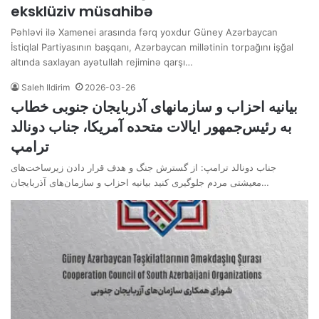
eksklüziv müsahibə
Pəhləvi ilə Xamenei arasında fərq yoxdur Güney Azərbaycan
İstiqlal Partiyasının başqanı, Azərbaycan millətinin torpağını işğal
altında saxlayan ayətullah rejiminə qarşı…
Saleh Ildirim
2026-03-26
بیانیه احزاب و سازمانهای آذربایجان جنوبی خطاب
به رئیس‌جمهور ایالات متحده آمریکا، جناب دونالد
ترامپ
جناب دونالد ترامپ: از گسترش جنگ و هدف قرار دادن زیرساخت‌های
معیشتی مردم جلوگیری کنید بیانیه احزاب و سازمان‌های آذربایجان…