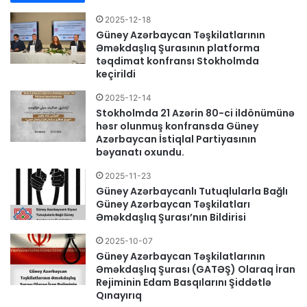
2025-12-18
Güney Azərbaycan Təşkilatlarının
Əməkdaşlıq Şurasının platforma
təqdimat konfransı Stokholmda
keçirildi
2025-12-14
Stokholmda 21 Azərin 80-ci ildönümünə
həsr olunmuş konfransda Güney
Azərbaycan İstiqlal Partiyasının
bəyanatı oxundu.
2025-11-23
Güney Azərbaycanlı Tutuqlularla Bağlı
Güney Azərbaycan Təşkilatları
Əməkdaşlıq Şurası’nın Bildirisi
2025-10-07
Güney Azərbaycan Təşkilatlarının
Əməkdaşlıq Şurası (GATƏŞ) Olaraq İran
Rejiminin Edam Basqılarını Şiddətlə
Qınayırıq