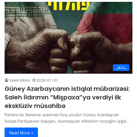
بیاناتلار
Saleh Ildirim
2026-07-01
Güney Azərbaycanın istiqlal mübarizəsi:
Saleh İldırımın “Mişpaxa”ya verdiyi ilk
eksklüziv müsahibə
Pəhləvi ilə Xamenei arasında fərq yoxdur Güney Azərbaycan
İstiqlal Partiyasının başqanı, Azərbaycan millətinin torpağını işğal…
Read More »