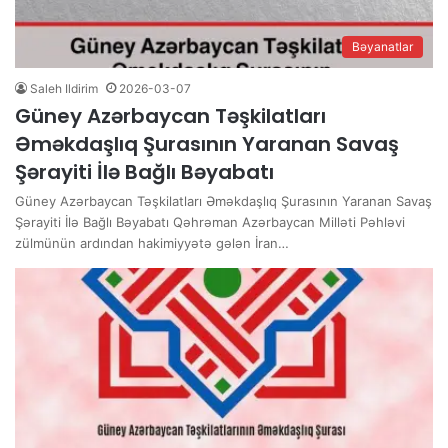
Bəyanatlar
Saleh Ildirim
2026-03-07
Güney Azərbaycan Təşkilatları
Əməkdaşlıq Şurasının Yaranan Savaş
Şərayiti İlə Bağlı Bəyabatı
Güney Azərbaycan Təşkilatları Əməkdaşlıq Şurasının Yaranan Savaş
Şərayiti İlə Bağlı Bəyabatı Qəhrəman Azərbaycan Milləti Pəhləvi
zülmünün ardından hakimiyyətə gələn İran…