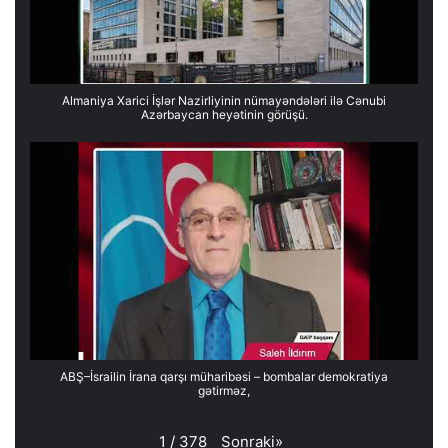
Almaniya Xarici İşlər Nazirliyinin nümayəndələri ilə Cənubi
Azərbaycan heyətinin görüşü.
ABŞ–İsrailin İrana qarşı müharibəsi – bombalar demokratiya
gətirməz,
Sonraki
»
1
/
378