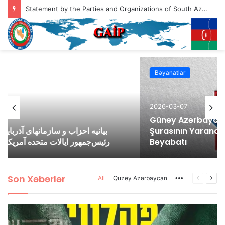
Statement by the Parties and Organizations of South Azerbaijan Addressed to the President of the United States of America, Mr. Donald Trump
Bəyanatlar
2026-03-07
Güney Azərbaycan Təşkilatları Əməkdaşlıq
Şurasının Yaranan Savaş Şərayiti İlə Bağlı
Bəyabatı
Son Xəbərlər
All
Quzey Azərbaycan
More
Previous
Nex
page
pag