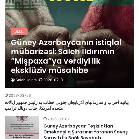
بیاناتلار
Güney Azərbaycanın istiqlal
mübarizəsi: Saleh İldırımın
“Mişpaxa”ya verdiyi ilk
eksklüziv müsahibə
Saleh Ildirim
2026-07-01
2026-03-26
بیانیه احزاب و سازمانهای آذربایجان جنوبی خطاب به رئیس‌جمهور ایالات
متحده آمریکا، جناب دونالد ترامپ
2026-03-07
Güney Azərbaycan Təşkilatları
Əməkdaşlıq Şurasının Yaranan Savaş
Şərayiti İlə Bağlı Bəyabatı