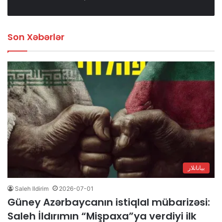
Son Xəbərlər
بیاناتلار
Saleh Ildirim
2026-07-01
Güney Azərbaycanın istiqlal mübarizəsi:
Saleh İldırımın “Mişpaxa”ya verdiyi ilk