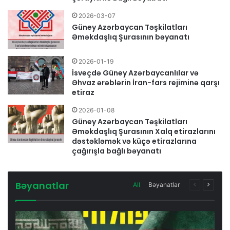
2026-03-07
Güney Azərbaycan Təşkilatları
Əməkdaşlıq Şurasının bəyanatı
2026-01-19
İsveçdə Güney Azərbaycanlılar və
Əhvaz ərəblərin İran-fars rejiminə qarşı
etiraz
2026-01-08
Güney Azərbaycan Təşkilatları
Əməkdaşlıq Şurasının Xalq etirazlarını
dəstəkləmək və küçə etirazlarına
çağırışla bağlı bəyanatı
Bəyanatlar
All
Bəyanatlar
Previous
Next
page
page