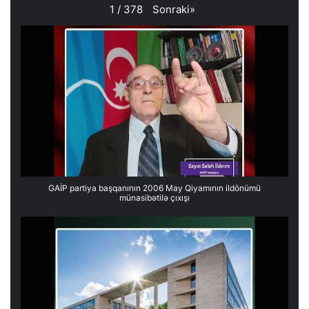
Sonraki
»
1
/
378
GAİP partiya başqanının 2006 May Qiyamının ildönümü
münasibətilə çıxışı