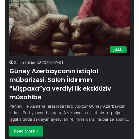
بیاناتلار
Saleh Ildirim
2026-07-01
Güney Azərbaycanın istiqlal
mübarizəsi: Saleh İldırımın
“Mişpaxa”ya verdiyi ilk eksklüziv
müsahibə
Pəhləvi ilə Xamenei arasında fərq yoxdur Güney Azərbaycan
İstiqlal Partiyasının başqanı, Azərbaycan millətinin torpağını
işğal altında saxlayan ayətullah rejiminə qarşı mübarizə aparır…
Read More »