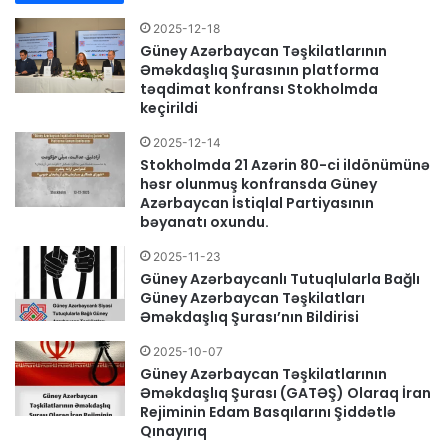
2025-12-18
Güney Azərbaycan Təşkilatlarının
Əməkdaşlıq Şurasının platforma
təqdimat konfransı Stokholmda
keçirildi
2025-12-14
Stokholmda 21 Azərin 80-ci ildönümünə
həsr olunmuş konfransda Güney
Azərbaycan İstiqlal Partiyasının
bəyanatı oxundu.
2025-11-23
Güney Azərbaycanlı Tutuqlularla Bağlı
Güney Azərbaycan Təşkilatları
Əməkdaşlıq Şurası’nın Bildirisi
2025-10-07
Güney Azərbaycan Təşkilatlarının
Əməkdaşlıq Şurası (GATƏŞ) Olaraq İran
Rejiminin Edam Basqılarını Şiddətlə
Qınayırıq