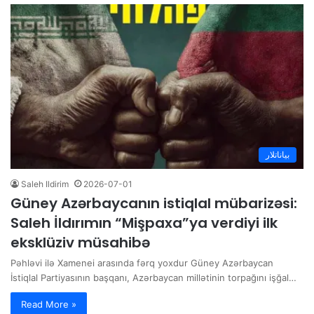
بیاناتلار
Saleh Ildirim
2026-07-01
Güney Azərbaycanın istiqlal mübarizəsi:
Saleh İldırımın “Mişpaxa”ya verdiyi ilk
eksklüziv müsahibə
Pəhləvi ilə Xamenei arasında fərq yoxdur Güney Azərbaycan
İstiqlal Partiyasının başqanı, Azərbaycan millətinin torpağını işğal…
Read More »