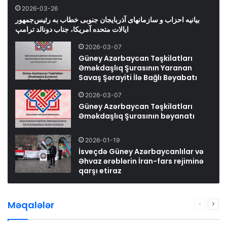
2026-03-26
بیانیه احزاب و سازمانهای آذربایجان جنوبی خطاب به رئیس‌جمهور
ایالات متحده آمریکا، جناب دونالد ترامپ
2026-03-07
Güney Azərbaycan Təşkilatları
Əməkdaşlıq Şurasının Yaranan
Savaş Şərayiti İlə Bağlı Bəyabatı
2026-03-07
Güney Azərbaycan Təşkilatları
Əməkdaşlıq Şurasının bəyanatı
2026-01-19
İsveçdə Güney Azərbaycanlılar və
Əhvaz ərəblərin İran-fars rejiminə
qarşı etiraz
Məqalələr
Previous
Nex
page
pag