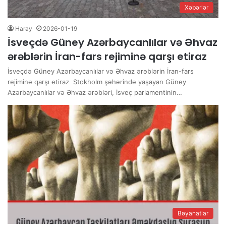
Xəbərlər
Haray
2026-01-19
İsveçdə Güney Azərbaycanlılar və Əhvaz
ərəblərin İran-fars rejiminə qarşı etiraz
İsveçdə Güney Azərbaycanlılar və Əhvaz ərəblərin İran-fars
rejiminə qarşı etiraz Stokholm şəhərində yaşayan Güney
Azərbaycanlılar və Əhvaz ərəbləri, İsveç parlamentinin…
Bəyanatlar