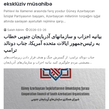
eksklüziv müsahibə
Pəhləvi ilə Xamenei arasında fərq yoxdur Güney Azərbaycan
İstiqlal Partiyasının başqanı, Azərbaycan millətinin torpağını işğal
altında saxlayan ayətullah rejiminə qarşı…
Saleh Ildirim
2026-03-26
بیانیه احزاب و سازمانهای آذربایجان جنوبی خطاب
به رئیس‌جمهور ایالات متحده آمریکا، جناب دونالد
ترامپ
جناب دونالد ترامپ: از گسترش جنگ و هدف قرار دادن زیرساخت‌های
معیشتی مردم جلوگیری کنید بیانیه احزاب و سازمان‌های آذربایجان…