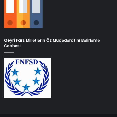
Qeyri Fars Millətlərin Öz Muqədəratını Bəlirləmə
Cəbhəsi