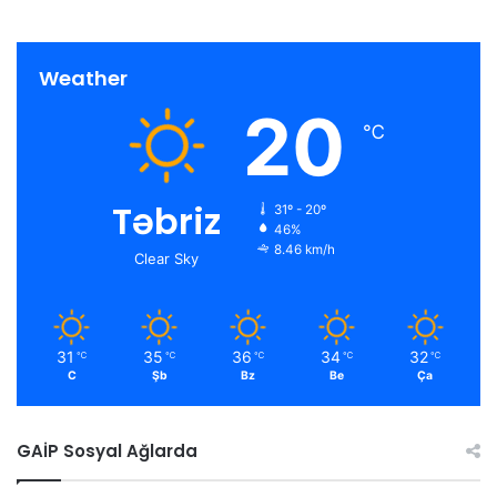
Weather
20
℃
Təbriz
31º - 20º
46%
8.46 km/h
Clear Sky
31
35
36
34
32
℃
℃
℃
℃
℃
C
Şb
Bz
Be
Ça
GAİP Sosyal Ağlarda