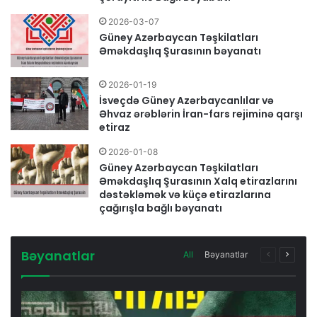
2026-03-07
Güney Azərbaycan Təşkilatları
Əməkdaşlıq Şurasının bəyanatı
2026-01-19
İsveçdə Güney Azərbaycanlılar və
Əhvaz ərəblərin İran-fars rejiminə qarşı
etiraz
2026-01-08
Güney Azərbaycan Təşkilatları
Əməkdaşlıq Şurasının Xalq etirazlarını
dəstəkləmək və küçə etirazlarına
çağırışla bağlı bəyanatı
Bəyanatlar
All
Bəyanatlar
Previous
Next
page
page