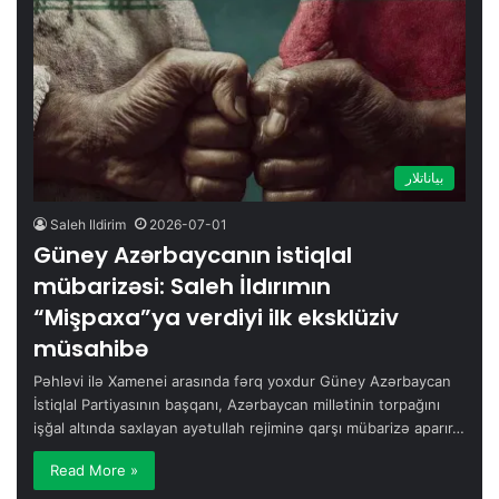
بیاناتلار
Saleh Ildirim
2026-07-01
Güney Azərbaycanın istiqlal
mübarizəsi: Saleh İldırımın
“Mişpaxa”ya verdiyi ilk eksklüziv
müsahibə
Pəhləvi ilə Xamenei arasında fərq yoxdur Güney Azərbaycan
İstiqlal Partiyasının başqanı, Azərbaycan millətinin torpağını
işğal altında saxlayan ayətullah rejiminə qarşı mübarizə aparır…
Read More »