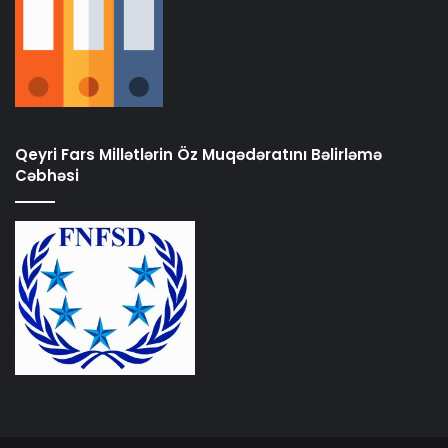
Qeyri Fars Millətlərin Öz Muqədəratını Bəlirləmə
Cəbhəsi