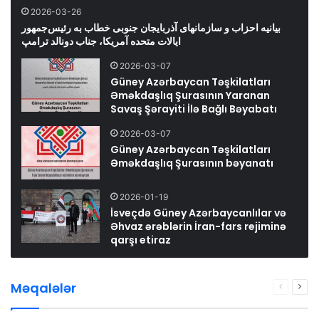
2026-03-26
بیانیه احزاب و سازمانهای آذربایجان جنوبی خطاب به رئیس‌جمهور
ایالات متحده آمریکا، جناب دونالد ترامپ
2026-03-07
Güney Azərbaycan Təşkilatları
Əməkdaşlıq Şurasının Yaranan
Savaş Şərayiti İlə Bağlı Bəyabatı
2026-03-07
Güney Azərbaycan Təşkilatları
Əməkdaşlıq Şurasının bəyanatı
2026-01-19
İsveçdə Güney Azərbaycanlılar və
Əhvaz ərəblərin İran-fars rejiminə
qarşı etiraz
Məqalələr
Previous
Nex
page
pag