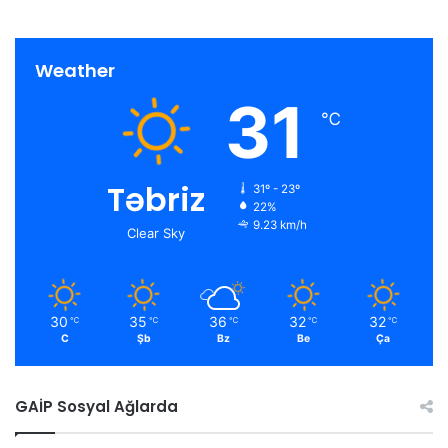
Weather
31
℃
Təbriz
31º - 23º
22%
9.23 km/h
Clear Sky
30
35
36
32
32
℃
℃
℃
℃
℃
C
Şb
Bz
Be
Ça
GAİP Sosyal Ağlarda