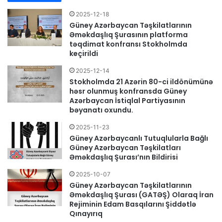
2025-12-18
Güney Azərbaycan Təşkilatlarının
Əməkdaşlıq Şurasının platforma
təqdimat konfransı Stokholmda
keçirildi
2025-12-14
Stokholmda 21 Azərin 80-ci ildönümünə
həsr olunmuş konfransda Güney
Azərbaycan İstiqlal Partiyasının
bəyanatı oxundu.
2025-11-23
Güney Azərbaycanlı Tutuqlularla Bağlı
Güney Azərbaycan Təşkilatları
Əməkdaşlıq Şurası’nın Bildirisi
2025-10-07
Güney Azərbaycan Təşkilatlarının
Əməkdaşlıq Şurası (GATƏŞ) Olaraq İran
Rejiminin Edam Basqılarını Şiddətlə
Qınayırıq