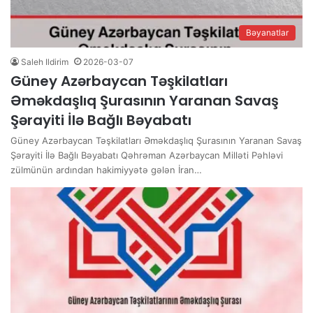
Bəyanatlar
Saleh Ildirim
2026-03-07
Güney Azərbaycan Təşkilatları
Əməkdaşlıq Şurasının Yaranan Savaş
Şərayiti İlə Bağlı Bəyabatı
Güney Azərbaycan Təşkilatları Əməkdaşlıq Şurasının Yaranan Savaş
Şərayiti İlə Bağlı Bəyabatı Qəhrəman Azərbaycan Milləti Pəhləvi
zülmünün ardından hakimiyyətə gələn İran…