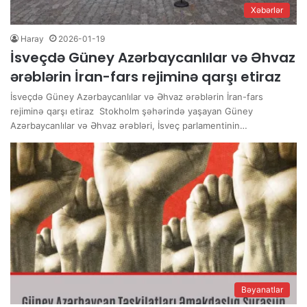
Xəbərlər
Haray
2026-01-19
İsveçdə Güney Azərbaycanlılar və Əhvaz
ərəblərin İran-fars rejiminə qarşı etiraz
İsveçdə Güney Azərbaycanlılar və Əhvaz ərəblərin İran-fars
rejiminə qarşı etiraz Stokholm şəhərində yaşayan Güney
Azərbaycanlılar və Əhvaz ərəbləri, İsveç parlamentinin…
Bəyanatlar