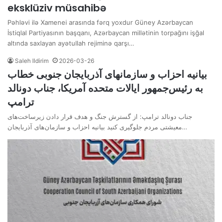
eksklüziv müsahibə
Pəhləvi ilə Xamenei arasında fərq yoxdur Güney Azərbaycan
İstiqlal Partiyasının başqanı, Azərbaycan millətinin torpağını işğal
altında saxlayan ayətullah rejiminə qarşı…
Saleh Ildirim
2026-03-26
بیانیه احزاب و سازمانهای آذربایجان جنوبی خطاب
به رئیس‌جمهور ایالات متحده آمریکا، جناب دونالد
ترامپ
جناب دونالد ترامپ: از گسترش جنگ و هدف قرار دادن زیرساخت‌های
معیشتی مردم جلوگیری کنید بیانیه احزاب و سازمان‌های آذربایجان…