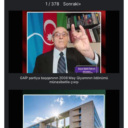
Sonraki
»
1
/
378
GAİP partiya başqanının 2006 May Qiyamının ildönümü
münasibətilə çıxışı