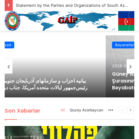
Statement by the Parties and Organizations of South Azerbaijan Addressed to the President of the United States of America, Mr. Donald Trump
Bəyanatlar
2026-03-07
Güney Azərbaycan Təşkilatları Əməkdaşlıq
Şurasının Yaranan Savaş Şərayiti İlə Bağlı
Bəyabatı
Son Xəbərlər
All
Quzey Azərbaycan
More
Previous
Nex
page
pag