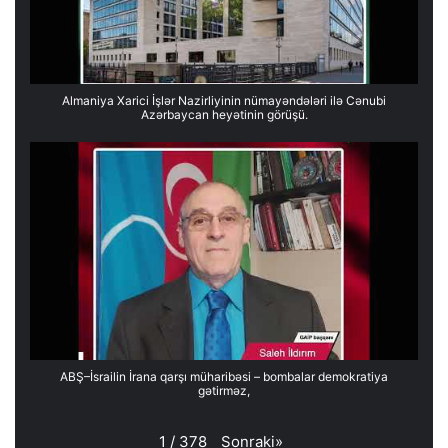
Almaniya Xarici İşlər Nazirliyinin nümayəndələri ilə Cənubi
Azərbaycan heyətinin görüşü.
ABŞ–İsrailin İrana qarşı müharibəsi – bombalar demokratiya
gətirməz,
Sonraki
»
1
/
378