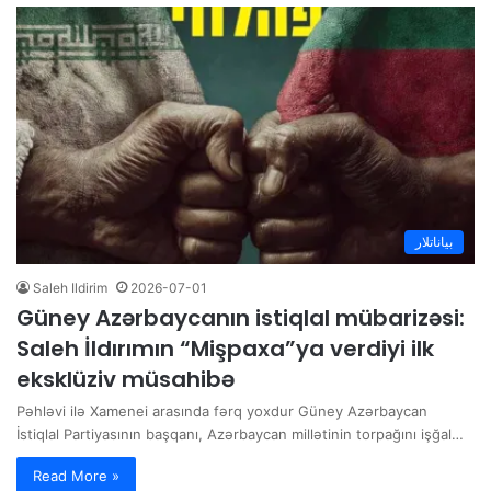
بیاناتلار
Saleh Ildirim
2026-07-01
Güney Azərbaycanın istiqlal mübarizəsi:
Saleh İldırımın “Mişpaxa”ya verdiyi ilk
eksklüziv müsahibə
Pəhləvi ilə Xamenei arasında fərq yoxdur Güney Azərbaycan
İstiqlal Partiyasının başqanı, Azərbaycan millətinin torpağını işğal…
Read More »