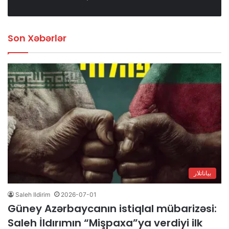
Son Xəbərlər
بیاناتلار
Saleh Ildirim
2026-07-01
Güney Azərbaycanın istiqlal mübarizəsi:
Saleh İldırımın “Mişpaxa”ya verdiyi ilk