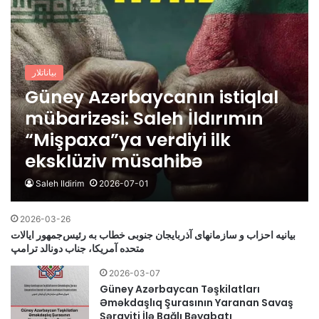
بیاناتلار
Güney Azərbaycanın istiqlal
mübarizəsi: Saleh İldırımın
“Mişpaxa”ya verdiyi ilk
eksklüziv müsahibə
Saleh Ildirim
2026-07-01
2026-03-26
بیانیه احزاب و سازمانهای آذربایجان جنوبی خطاب به رئیس‌جمهور ایالات
متحده آمریکا، جناب دونالد ترامپ
2026-03-07
Güney Azərbaycan Təşkilatları
Əməkdaşlıq Şurasının Yaranan Savaş
Şərayiti İlə Bağlı Bəyabatı