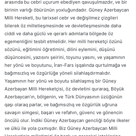
arasında bu cebri uçurum ebediyen qavuşulmazdır, ve bir
birinin varlığı öbürünün yoxluğundadır. Güney Azerbaycan
Milli Hereketi, bu tarixsel cebr ve değişilmez çizgileri
bilerek öz milletieşmesinde ve devletleşmesinde daha
ciddi ve daha güclü ve qerarlı adımlarla bölgede öz
egemenliğini tesbit etmelidir. Her milli hereketçi özünü
sözünü, eğitimini öğretimini, dilini eylemini, düşünü
düşüncesini, yazısını şeirini, toyunu yasını, ve yaşamının
her yönü ve boyutunu, İran-Fars işqalında qurtulmağa ve
bağımsızlıq ve özgürlüğe yöneli silahlaşdırmalıdır.
Yaşamının her yönü ve boyutu silahlaşmış bir Güney
Azerbayan Milli Hereketçisi, öz devletini quraraq, Böyük
Azerbaycan’ın, bölgenin, ve Türk Dünyasının üzüğünün
qaşı olaraq parlar, ve bağımsızlıq ve özgürlük uğruna
savaşın simgesi, başarı ve refahın, güvenc ve gönencin
öncülü olur. İndiki Güney Azerbaycan gencliği böyle ilkeler
ve ülkü ile yola çıxmışdır. Biz Güney Azerbaycan Milli