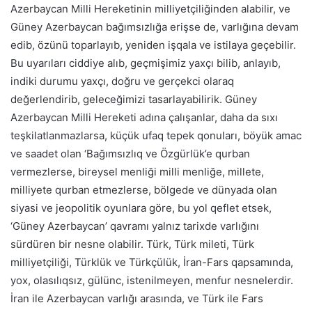
Azerbaycan Milli Hereketinin milliyetçiliğinden alabilir, ve
Güney Azerbaycan bağımsızlığa erişse de, varlığına devam
edib, özünü toparlayıb, yeniden işqala ve istilaya geçebilir.
Bu uyarıları ciddiye alıb, geçmişimiz yaxçı bilib, anlayıb,
indiki durumu yaxçı, doğru ve gerçekci olaraq
değerlendirib, geleceğimizi tasarlayabilirik. Güney
Azerbaycan Milli Hereketi adına çalışanlar, daha da sıxı
teşkilatlanmazlarsa, küçük ufaq tepek qonuları, böyük amac
ve saadet olan ‘Bağımsızlıq ve Özgürlük’e qurban
vermezlerse, bireysel menliği milli menliğe, millete,
milliyete qurban etmezlerse, bölgede ve dünyada olan
siyasi ve jeopolitik oyunlara göre, bu yol qeflet etsek,
‘Güney Azerbaycan’ qavramı yalnız tarixde varlığını
sürdüren bir nesne olabilir. Türk, Türk mileti, Türk
milliyetçiliği, Türklük ve Türkçülük, İran-Fars qapsamında,
yox, olasılıqsız, gülünc, istenilmeyen, menfur nesnelerdir.
İran ile Azerbaycan varlığı arasında, ve Türk ile Fars