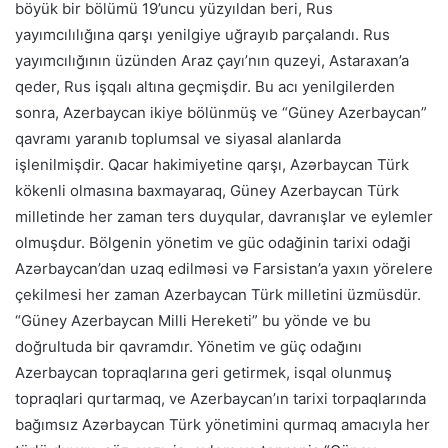
böyük bir bölümü 19’uncu yüzyıldan beri, Rus
yayımcılılığına qarşı yenilgiye uğrayıb parçalandı. Rus
yayımcılığının üzünden Araz çayı’nın quzeyi, Astaraxan’a
qeder, Rus işqalı altına geçmişdir. Bu acı yenilgilerden
sonra, Azerbaycan ikiye bölünmüş ve “Güney Azerbaycan”
qavramı yaranıb toplumsal ve siyasal alanlarda
işlenilmişdir. Qacar hakimiyetine qarşı, Azərbaycan Türk
kökenli olmasına baxmayaraq, Güney Azerbaycan Türk
milletinde her zaman ters duyqular, davranışlar ve eylemler
olmuşdur. Bölgenin yönetim ve güc odağinin tarixi odaği
Azərbaycan’dan uzaq edilməsi və Farsistan’a yaxın yörelere
çekilmesi her zaman Azerbaycan Türk milletini üzmüsdür.
“Güney Azerbaycan Milli Hereketi” bu yönde ve bu
doğrultuda bir qavramdır. Yönetim ve güç odağını
Azerbaycan topraqlarına geri getirmek, isqal olunmuş
topraqlari qurtarmaq, ve Azerbaycan’ın tarixi torpaqlarında
bağımsız Azərbaycan Türk yönetimini qurmaq amacıyla her