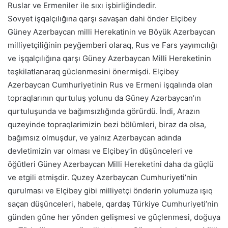
Ruslar ve Ermeniler ile sıxı işbirliğindedir.
Sovyet işqalçılığına qarşı savaşan dahi önder Elçibey
Güney Azerbaycan milli Herekatinin ve Böyük Azerbaycan
milliyetçiliğinin peyğemberi olaraq, Rus ve Fars yayımcılığı
ve işqalçılığına qarşı Güney Azerbaycan Milli Hereketinin
teşkilatlanaraq güclenmesini önermişdi. Elçibey
Azerbaycan Cumhuriyetinin Rus ve Ermeni işqalında olan
topraqlarının qurtuluş yolunu da Güney Azərbaycan’ın
qurtuluşunda ve bağımsızlığında görürdü. İndi, Arazın
quzeyinde topraqlarimizin bezi bölümleri, biraz da olsa,
bağımsız olmuşdur, ve yalnız Azerbaycan adında
devletimizin var olması ve Elçibey’in düşünceleri ve
öğütleri Güney Azerbaycan Milli Hereketini daha da güçlü
ve etgili etmişdir. Quzey Azerbaycan Cumhuriyeti’nin
qurulması ve Elçibey gibi milliyetçi önderin yolumuza ışıq
saçan düşünceleri, habele, qardaş Türkiye Cumhuriyeti’nin
günden güne her yönden gelişmesi ve güçlenmesi, doğuya