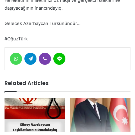
Hereketinin milletimizi öz haqlı ve gerçekci isteklerine
daşıyacağının inancındayıq.
Gelecek Azerbaycan Türkünündür…
#OğuzTürk
WhatsApp
Telegram
Viber
Line
Related Articles