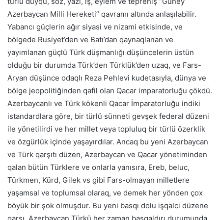
türlü duyqu, söz, yazı, iş, eylem ve tepreniş “Güney
Azerbaycan Milli Hereketi” qavramı altında anlaşılabilir.
Yabancı güçlerin ağır siyasi ve nizami etkisinde, ve
bölgede Rusiyet’den ve Batı’dan qaynaqlanan ve
yayımlanan güçlü Türk düşmanlığı düşüncelerin üstün
olduğu bir durumda Türk’den Türklük’den uzaq, ve Fars-
Aryan düşünce odaqlı Reza Pehlevi kudetasıyla, dünya ve
bölge jeopolitiğinden qafil olan Qacar imparatorluğu çökdü.
Azerbaycanlı ve Türk kökenli Qacar İmparatorluğu indiki
istandardlara göre, bir türlü sünneti gevşek federal düzeni
ile yönetilirdi ve her millet veya topluluq bir türlü özerklik
ve özgürlük içinde yaşayırdılar. Ancaq bu yeni Azerbaycan
ve Türk qarşıtı düzen, Azerbaycan ve Qacar yönetiminden
qalan bütün Türklere ve onlarla yanısıra, Ereb, beluc,
Türkmen, Kürd, Gilek vs gibi Fars-olmayan milletlere
yaşamsal ve toplumsal olaraq, ve demek her yönden çox
böyük bir şok olmuşdur. Bu yeni basqı dolu işqalci düzene
qarşı, Azerbaycan Türkü her zaman başqaldırı durumunda