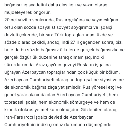
bağımsızlıq saadetini daha olasılıqlı ve yaxın olaraq
müjdeleyerek öngörür.
20inci yüzilin sonlarında, Rus ırqçılığına ve yayımcılığına
örtü olan sözde sosyalist sovyet soyqırımcı ve işqalçi
devleti çokende, bir sıra Türk topraqlarından, üzde ve
sözde olaraq çekildi, ancaq, indi 27 il geçenden sonra, biz,
hele de bu sözde bağımsız ülkelerde gerçek bağımsızlıq ve
gerçek özgürlük düzenine tanıq olmamışıq. İndiki
sürerdurumda, Araz çayı’nın quzeyi Rusların işqalına
uğrayan Azerbaycan topraqlarından çox küçük bir bölüm,
Azerbaycan Cumhuriyeti olaraq ne toprqsal ne siyasi ve ne
de ekonomik bağımsızlığa yetişmişdir. Rus yöresel etgi ve
genel yarar alanında olan Azerbaycan Cumhuriyeti, hem
topraqsal işqala, hem ekonomik sömürgeye ve hem de
kronik otokrasiye mehkum olmuşdur. Gözlenilen olaraq,
İran-Fars ırqçı işqalçı devleti de Azerbaycan
Cumhuriyetinin indiki çıxmaz durumuna düşmeğinde