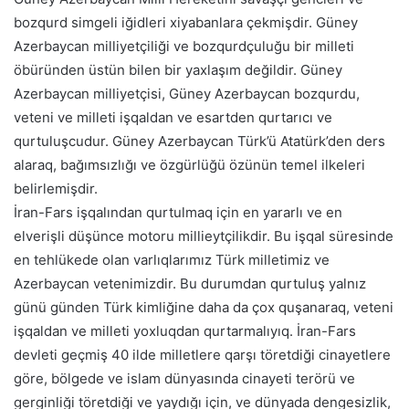
bozqurd simgeli iğidleri xiyabanlara çekmişdir. Güney
Azerbaycan milliyetçiliği ve bozqurdçuluğu bir milleti
öbüründen üstün bilen bir yaxlaşım değildir. Güney
Azerbaycan milliyetçisi, Güney Azerbaycan bozqurdu,
veteni ve milleti işqaldan ve esartden qurtarıcı ve
qurtuluşcudur. Güney Azerbaycan Türk’ü Atatürk’den ders
alaraq, bağımsızlığı ve özgürlüğü özünün temel ilkeleri
belirlemişdir.
İran-Fars işqalından qurtulmaq için en yararlı ve en
elverişli düşünce motoru millieytçilikdir. Bu işqal süresinde
en tehlükede olan varlıqlarımız Türk milletimiz ve
Azerbaycan vetenimizdir. Bu durumdan qurtuluş yalnız
günü günden Türk kimliğine daha da çox quşanaraq, veteni
işqaldan ve milleti yoxluqdan qurtarmalıyıq. İran-Fars
devleti geçmiş 40 ilde milletlere qarşı töretdiği cinayetlere
göre, bölgede ve islam dünyasında cinayeti terörü ve
gerginliği töretdiği ve yaydığı için, ve dünyada dengesizlik,