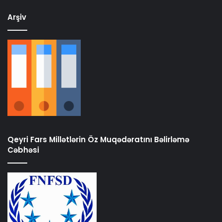
Arşiv
Qeyri Fars Millətlərin Öz Muqədəratını Bəlirləmə
Cəbhəsi