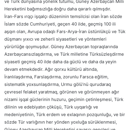
ve Türk dünyasına yönelik tutumu, Güney Azerbaycan Milli
Hereketini bağımsızlığa doğru daha qərarlı qılmışdır.
İran-Fars ırqçı işqalçı düzeninin temsilcisi olan İran sözde
İslam sözde Cumhuriyeti, geçen 40 ilde, geçmiş 100 ili
aşqın olan, Avrupa odaqlı Fars-Arya-İran üstünlükçü ve Tük
düşmanı yıxıcı ve zeherli siyasetleri ve yöntemleri
yürürlüğe qoymuşdur. Güney Azerbaycan topraqlarında
Azerbaycansızlaşdırma, ve Türk milletine Türksüzleşdirme
siyaseti geçmiş 40 ilde daha da güclü ve daha da yeyin
devam etmekdedir. Ağır qorxu kültürü altında,
İranlılaşdırma, Farslaşdırma, zorunlu Farsca eğitim,
sistematik yoxsunlaşdırma, Urmu gölü’nü qurudaraq
çevresel felaket yaratmaq, görünen ve görünmeyen ağır
nizami işqal güclerinin huzuru, geçimin çetinleşmesi, Türk
dilinin ve edebiyatın çöküşü, Türk uyqarlığı ve
medeniyetinin, Türk erdem ve exlaqının pozqunluğu, ve bir
sözde Tür varlığının her yönden yoxluğa sürüklenmesi,
Güney Azerbaycan Milli Hereketini savaşçı gencleri ve