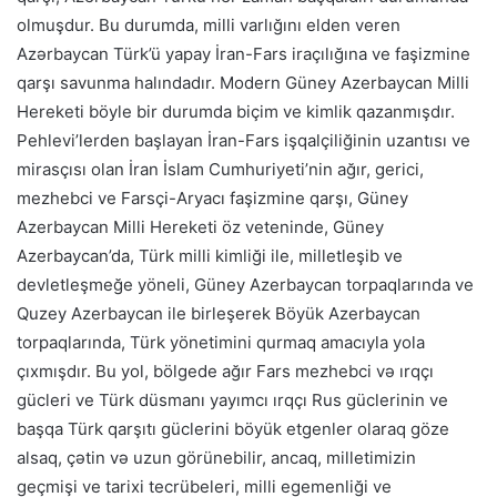
olmuşdur. Bu durumda, milli varlığını elden veren
Azərbaycan Türk’ü yapay İran-Fars iraçılığına ve faşizmine
qarşı savunma halındadır. Modern Güney Azerbaycan Milli
Hereketi böyle bir durumda biçim ve kimlik qazanmışdır.
Pehlevi’lerden başlayan İran-Fars işqalçiliğinin uzantısı ve
mirasçısı olan İran İslam Cumhuriyeti’nin ağır, gerici,
mezhebci ve Farsçi-Aryacı faşizmine qarşı, Güney
Azerbaycan Milli Hereketi öz veteninde, Güney
Azerbaycan’da, Türk milli kimliği ile, milletleşib ve
devletleşmeğe yöneli, Güney Azerbaycan torpaqlarında ve
Quzey Azerbaycan ile birleşerek Böyük Azerbaycan
torpaqlarında, Türk yönetimini qurmaq amacıyla yola
çıxmışdır. Bu yol, bölgede ağır Fars mezhebci və ırqçı
gücleri ve Türk düsmanı yayımcı ırqçı Rus güclerinin ve
başqa Türk qarşıtı güclerini böyük etgenler olaraq göze
alsaq, çətin və uzun görünebilir, ancaq, milletimizin
geçmişi ve tarixi tecrübeleri, milli egemenliği ve