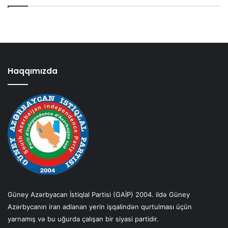
Haqqımızda
Güney Azərbyacan İstiqlal Partisi (GAİP) 2004. ildə Güney
Azərbycanın iran adlanan yerin işqalindən qurtulması üçün
yarnamış və bu uğurda çalışan bir siyasi partidir.