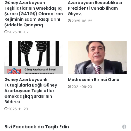
Güney Azərbaycan
Azərbaycan Respublikası
Təşkilatlarının Əməkdaşlıq
Prezidenti Cənab İlham
Şurası (GATƏŞ) Olaraq İran
Əliyev,
Rejiminin Edam Basqılarını
2025-06-22
Şiddətlə Qınayırıq
2025-10-07
Güney Azərbaycanlı
Medresenin Birinci Günü
Tutuqlularla Bağlı Güney
2021-09-23
Azərbaycan Təşkilatları
Əməkdaşlıq Şurası’nın
Bildirisi
2025-11-23
Bizi Facebook da Təqib Edin