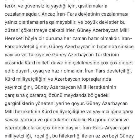
terör, ve güvensizliq yaydığı için, qısıtlamalarla
cezalanmaqdaır. Ancaq İran-Fars devletinin cezalanması
yalnız qısıtlamalarla qalmayabilir, ve böyük devletler bu
düzeni çökertmeye qalxabilirler. Güney Azerbaycan Milli
Hereketi böyle bir duruma her zaman hazır olmalıdır. İran-
Fars devletçiliğinin, Güney Azerbaycan’ın batısında sinsice
yayılan ve Türkiye ve Güney Azerbaycan Türklerinin
arasında Kürd milleti duvarının çekilmesine çox çox diqqet
edib duyarlı, oyaq ve hazır olmalıdır. İran-Fars devletçiliği,
Kürd milliyetçiliğini ve Azerbaycan topraqlarında
yayımcılığını, Güney Azerbaycan Milli Heretkeninin
qarşısına çıxararaq, özünü meydanda bölgedeki
gerginliklerin yöneteni yerine qoyur. Güney Azerbaycan
Milli hereketinin Kürd milliyetçiliğine ve yayımcılığına qarşı
savaşı, yorucu ve güc tüketici olabilir. Bu qonu nizami ve
isteratejik olaraq çox önem daşıyır. İran-Fars-Aryacı aşırı
milliyetçiliği, ırqçılığı, bu hilekarlığı ile en az zerbeyi Güney