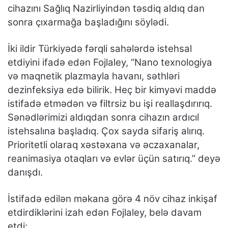
cihazını Sağlıq Nazirliyindən təsdiq aldıq dan
sonra çıxarmağa başladığını söylədi.
İki ildir Türkiyədə fərqli sahələrdə istehsal
etdiyini ifadə edən Fojlaley, “Nano texnologiya
və maqnetik plazmayla havanı, səthləri
dezinfeksiya edə bilirik. Heç bir kimyəvi maddə
istifadə etmədən və filtrsiz bu işi reallaşdırırıq.
Sənədlərimizi aldıqdan sonra cihazın ardıcıl
istehsalına başladıq. Çox sayda sifariş alırıq.
Prioritetli olaraq xəstəxana və əczaxanalar,
reanimasiya otaqları və evlər üçün satırıq.” deyə
danışdı.
İstifadə edilən məkana görə 4 növ cihaz inkişaf
etdirdiklərini izah edən Fojlaley, belə davam
etdi: