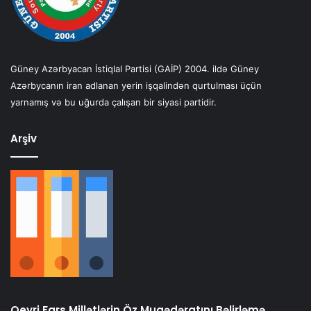
Güney Azərbyacan İstiqlal Partisi (GAİP) 2004. ildə Güney
Azərbycanın iran adlanan yerin işqalindən qurtulması üçün
yarnamış və bu uğurda çalışan bir siyasi partidir.
Arşiv
Qeyri Fars Millətlərin Öz Muqədəratını Bəlirləmə