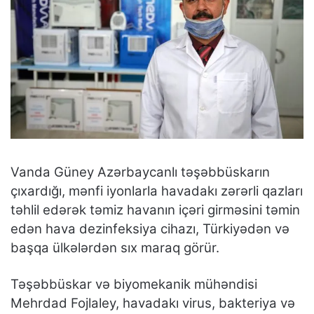
Vanda Güney Azərbaycanlı təşəbbüskarın
çıxardığı, mənfi iyonlarla havadakı zərərli qazları
təhlil edərək təmiz havanın içəri girməsini təmin
edən hava dezinfeksiya cihazı, Türkiyədən və
başqa ülkələrdən sıx maraq görür.
Təşəbbüskar və biyomekanik mühəndisi
Mehrdad Fojlaley, havadakı virus, bakteriya və