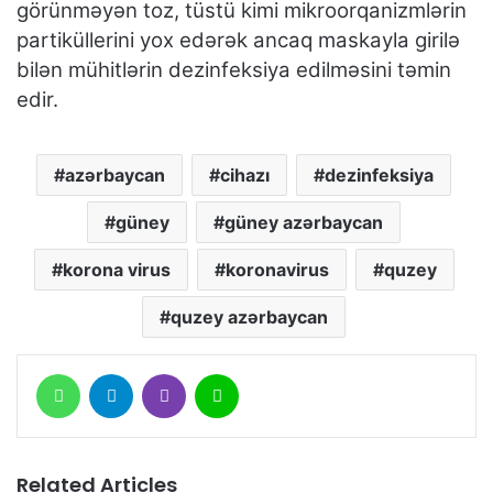
görünməyən toz, tüstü kimi mikroorqanizmlərin
partiküllerini yox edərək ancaq maskayla girilə
bilən mühitlərin dezinfeksiya edilməsini təmin
edir.
azərbaycan
cihazı
dezinfeksiya
güney
güney azərbaycan
korona virus
koronavirus
quzey
quzey azərbaycan
WhatsApp
Telegram
Viber
Line
Related Articles