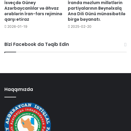
İsveçdə Güney
İranda məzlum millətlərin
Azərbaycanlılar və Əhvaz
partiyalarının Beynəlxalq
ərəblərin İran-fars rejiminə
Ana Dili Günü münasibətilə
qarşı etiraz
birgə bəyanatı.
2026-01-19
2025-02-20
Bizi Facebook da Təqib Edin
Haqqımızda