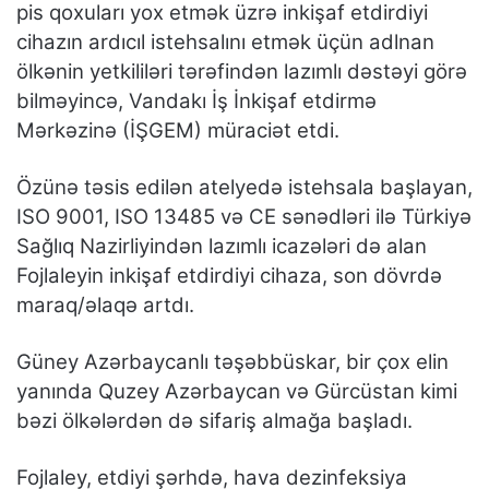
pis qoxuları yox etmək üzrə inkişaf etdirdiyi
cihazın ardıcıl istehsalını etmək üçün adlnan
ölkənin yetkililəri tərəfindən lazımlı dəstəyi görə
bilməyincə, Vandakı İş İnkişaf etdirmə
Mərkəzinə (İŞGEM) müraciət etdi.
Özünə təsis edilən atelyedə istehsala başlayan,
ISO 9001, ISO 13485 və CE sənədləri ilə Türkiyə
Sağlıq Nazirliyindən lazımlı icazələri də alan
Fojlaleyin inkişaf etdirdiyi cihaza, son dövrdə
maraq/əlaqə artdı.
Güney Azərbaycanlı təşəbbüskar, bir çox elin
yanında Quzey Azərbaycan və Gürcüstan kimi
bəzi ölkələrdən də sifariş almağa başladı.
Fojlaley, etdiyi şərhdə, hava dezinfeksiya