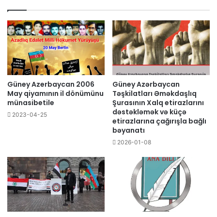
Güney Azerbaycan 2006
Güney Azərbaycan
May qiyamının il dönümünu
Təşkilatları Əməkdaşlıq
münasibetile
Şurasının Xalq etirazlarını
dəstəkləmək və küçə
2023-04-25
etirazlarına çağırışla bağlı
bəyanatı
2026-01-08