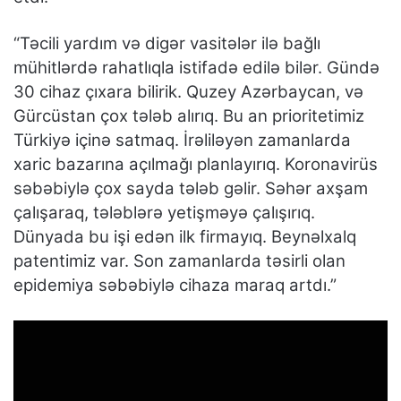
“Təcili yardım və digər vasitələr ilə bağlı
mühitlərdə rahatlıqla istifadə edilə bilər. Gündə
30 cihaz çıxara bilirik. Quzey Azərbaycan, və
Gürcüstan çox tələb alırıq. Bu an prioritetimiz
Türkiyə içinə satmaq. İrəliləyən zamanlarda
xaric bazarına açılmağı planlayırıq. Koronavirüs
səbəbiylə çox sayda tələb gəlir. Səhər axşam
çalışaraq, tələblərə yetişməyə çalışırıq.
Dünyada bu işi edən ilk firmayıq. Beynəlxalq
patentimiz var. Son zamanlarda təsirli olan
epidemiya səbəbiylə cihaza maraq artdı.”