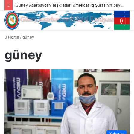
Güney Azərbaycan Təşkilatları Əməkdaşlıq Şurasının bəyanatı
Home
/
güney
güney
Xəbərlər