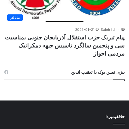
بیاناتلار
2025-01-21
Saleh Ildirim
پیام تبریک حزب استقلال آذربایجان جنوبی بمناسبت
سی و پنجمین سالگرد تاسیس جبهه دمکراتیک
مردمی احواز
بیزی فیس بوک دا تعقیب ائدین
حاققیمیزدا