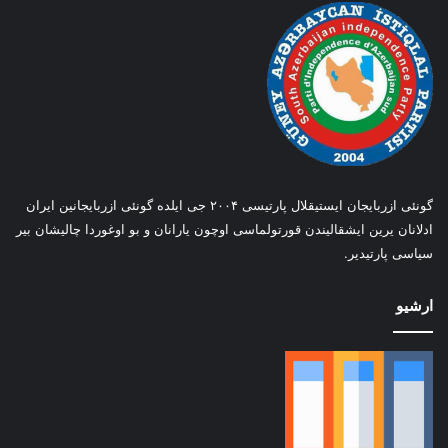
گونئی ازربایجان ایستیقلال پارتیسی ۲۰۰۴ جی ایلده گونئی ازربایجانین ایران
ادلانان یرین ایشقالیندن قورتولماسی اوچون یارانان و بو اوغوردا چالیشان بیر
سیاسی پارتیدیر.
ارشیو